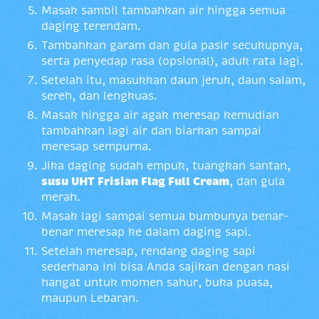
Masak sambil tambahkan air hingga semua
daging terendam.
Tambahkan garam dan gula pasir secukupnya,
serta penyedap rasa (opsional), aduk rata lagi.
Setelah itu, masukkan daun jeruk, daun salam,
sereh, dan lengkuas.
Masak hingga air agak meresap kemudian
tambahkan lagi air dan biarkan sampai
meresap sempurna.
Jika daging sudah empuk, tuangkan santan,
susu UHT Frisian Flag Full Cream
, dan gula
merah.
Masak lagi sampai semua bumbunya benar-
benar meresap ke dalam daging sapi.
Setelah meresap, rendang daging sapi
sederhana ini bisa Anda sajikan dengan nasi
hangat untuk momen sahur, buka puasa,
maupun Lebaran.