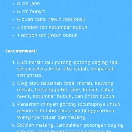
8 cm jahe
6 cm kunyit
6 buah cabai rawit (opsional)
2 sendok teh ketumbar bubuk
1 sendok teh jinten bubuk
Cara membuat:
Cuci bersih lalu potong-potong daging sapi
sesuai selera Anda. Jika sudah, simpanlah
sementara.
Uleg atau haluskan cabai merah, bawang
merah, bawang putih, jahe, kunyit, cabai
rawit, ketumbar bubuk, dan jinten bubuk.
Panaskan minyak goreng secukupnya untuk
menumis bumbu halus tadi hingga aroma
wanginya keluar dan matang.
Setelah matang, tambahkan potongan daging
sapi lalu aduk hingga warna daging sapi