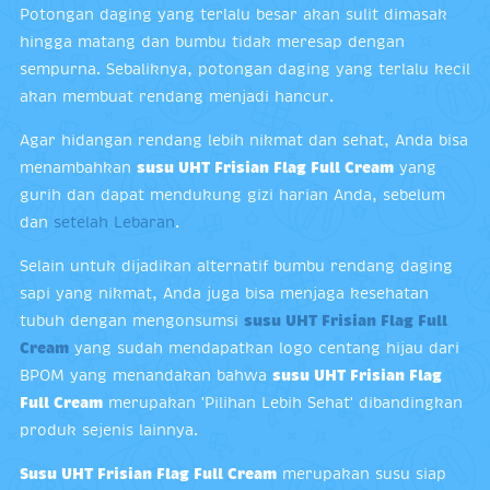
Potongan daging yang terlalu besar akan sulit dimasak
hingga matang dan bumbu tidak meresap dengan
sempurna. Sebaliknya, potongan daging yang terlalu kecil
akan membuat rendang menjadi hancur.
Agar hidangan rendang lebih nikmat dan sehat, Anda bisa
menambahkan
susu UHT Frisian Flag Full Cream
yang
gurih dan dapat mendukung gizi harian Anda, sebelum
dan
setelah Lebaran
.
Selain untuk dijadikan alternatif bumbu rendang daging
sapi yang nikmat, Anda juga bisa menjaga kesehatan
tubuh dengan mengonsumsi
susu UHT Frisian Flag Full
Cream
yang sudah mendapatkan logo centang hijau dari
BPOM yang menandakan bahwa
susu UHT Frisian Flag
Full Cream
merupakan 'Pilihan Lebih Sehat' dibandingkan
produk sejenis lainnya.
Susu UHT Frisian Flag Full Cream
merupakan susu siap