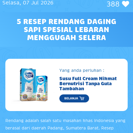
Selasa, 07 Jul 2026
388
5 RESEP RENDANG DAGING
SAPI SPESIAL LEBARAN
MENGGUGAH SELERA
Yang anda perlukan :
Susu Full Cream Nikmat
Bernutrisi Tanpa Gula
Tambahan
Rendang adalah salah satu masakan khas Indonesia yang
berasal dari daerah Padang, Sumatera Barat. Resep