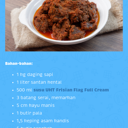
Bahan-bahan:
1 kg daging sapi
1 liter santan kental
500 ml
susu UHT Frisian Flag Full Cream
3 batang serai, memarkan
5 cm kayu manis
1 butir pala
1,5 keping asam kandis