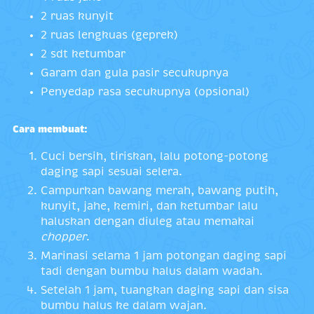
2 ruas kunyit
2 ruas lengkuas (geprek)
2 sdt ketumbar
Garam dan gula pasir secukupnya
Penyedap rasa secukupnya (opsional)
Cara membuat:
Cuci bersih, tiriskan, lalu potong-potong
daging sapi sesuai selera.
Campurkan bawang merah, bawang putih,
kunyit, jahe, kemiri, dan ketumbar lalu
haluskan dengan diuleg atau memakai
chopper
.
Marinasi selama 1 jam potongan daging sapi
tadi dengan bumbu halus dalam wadah.
Setelah 1 jam, tuangkan daging sapi dan sisa
bumbu halus ke dalam wajan.