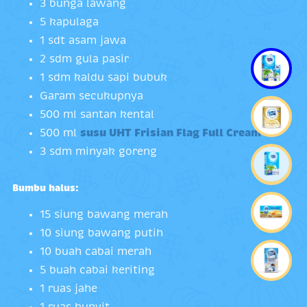
3 bunga lawang
5 kapulaga
1 sdt asam jawa
2 sdm gula pasir
1 sdm kaldu sapi bubuk
Garam secukupnya
500 ml santan kental
500 ml
susu UHT Frisian Flag Full Cream
3 sdm minyak goreng
Bumbu halus:
15 siung bawang merah
10 siung bawang putih
10 buah cabai merah
5 buah cabai keriting
1 ruas jahe