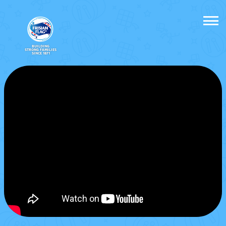
BUILDING
STRONG FAMILIES
SINCE 1871