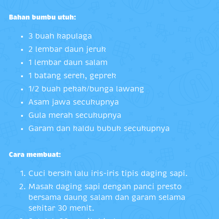
Bahan bumbu utuh:
3 buah kapulaga
2 lembar daun jeruk
1 lembar daun salam
1 batang sereh, geprek
1/2 buah pekak/bunga lawang
Asam jawa secukupnya
Gula merah secukupnya
Garam dan kaldu bubuk secukupnya
Cara membuat:
Cuci bersih lalu iris-iris tipis daging sapi.
Masak daging sapi dengan panci presto
bersama daung salam dan garam selama
sekitar 30 menit.