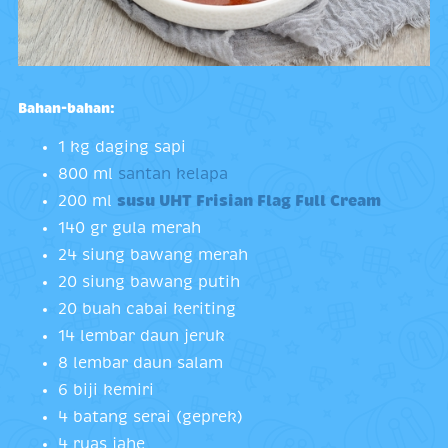
Bahan-bahan:
1 kg daging sapi
800 ml
santan kelapa
200 ml
susu UHT Frisian Flag Full Cream
140 gr gula merah
24 siung bawang merah
20 siung bawang putih
20 buah cabai keriting
14 lembar daun jeruk
8 lembar daun salam
6 biji kemiri
4 batang serai (geprek)
4 ruas jahe