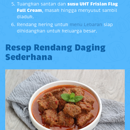
Tuangkan santan dan
susu UHT Frisian Flag
Full Cream
, masak hingga menyusut sambil
diaduk.
Rendang kering untuk
menu Lebaran
siap
dihidangkan untuk keluarga besar.
Resep Rendang Daging
Sederhana