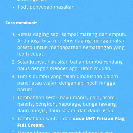
1 sdt penyedap masakan
Cara membuat:
Rebus daging sapi sampai matang dan empuk.
Anda juga bisa merebus daging menggunakan
presto untuk mendapatkan kematangan yang
lebih cepat.
Selanjutnya, haluskan bahan bumbu rendang
halus dengan blender agar lebih mudah.
Tumis bumbu yang telah dihaluskan dalam
panci atau wajan dengan api kecil hingga
harum.
Tambahkan serai, kayu manis, pala, asam
kandis, cengkeh, kapulaga, bunga lawang,
daun kunyit, daun salam, dan daun jeruk.
Tambahkan santan dan
susu UHT Frisian Flag
Full Cream
.