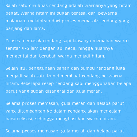
Salah satu ciri khas rendang adalah warnanya yang hitam
pekat. Warna hitam ini bukan berasal dari pewarna
makanan, melainkan dari proses memasak rendang yang
panjang dan lama.
Proses memasak rendang sapi biasanya memakan waktu
sekitar 4-5 jam dengan api kecil, hingga kuahnya
mengental dan berubah warna menjadi hitam.
Selain itu, penggunaan bahan dan bumbu rendang juga
menjadi salah satu kunci membuat rendang berwarna
hitam. Beberapa resep rendang sapi menggunakan kelapa
parut yang sudah disangrai dan gula merah.
Selama proses memasak, gula merah dan kelapa parut
yang ditambahkan ke dalam rendang akan mengalami
karamelisasi, sehingga menghasilkan warna hitam.
Selama proses memasak, gula merah dan kelapa parut