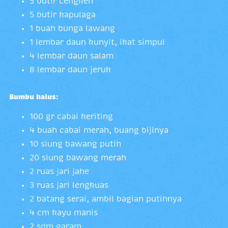
5 butir cengkeh
5 butir kapulaga
1 buah bunga lawang
1 lembar daun kunyit, ikat simpul
4 lembar daun salam
8 lembar daun jeruk
Bumbu halus:
100 gr cabai keriting
4 buah cabai merah, buang bijinya
10 siung bawang putih
20 siung bawang merah
2 ruas jari jahe
3 ruas jari lengkuas
2 batang serai, ambil bagian putihnya
4 cm kayu manis
2 sdm garam