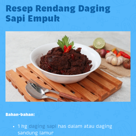
Resep Rendang Daging
Sapi Empuk
Bahan-bahan:
1 kg
daging sapi
has dalam atau daging
sandung lamur