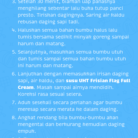
Setelah 30 menit, biarkan uap panasnya
menghilang sebentar lalu buka tutup panci
presto. Tiriskan dagingnya. Saring air kaldu
rebusan daging sapi tadi.
Haluskan semua bahan bumbu halus lalu
tumis bersama sedikit minyak goreng sampai
harum dan matang.
Selanjutnya, masukkan semua bumbu utuh
dan tumis sampai semua bahan bumbu utuh
ini harum dan matang.
Lanjutkan dengan memasukkan irisan daging
sapi, air kaldu, dan
susu UHT Frisian Flag Full
Cream
. Masak sampai airnya mendidih.
Koreksi rasa sesuai selera.
Aduk sesekali secara perlahan agar bumbu
meresap secara merata ke dalam daging.
Angkat rendang bila bumbu-bumbu akan
mengental dan berkurang kemudian daging
empuk.