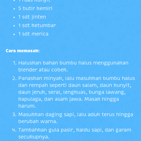
1 ruas kunyit
5 butir kemiri
1 sdt jinten
1 sdt ketumbar
1 sdt merica
Cara memasak:
Haluskan bahan bumbu halus menggunakan
blender atau cobek.
Panaskan minyak, lalu masukkan bumbu halus
dan rempah seperti daun salam, daun kunyit,
daun jeruk, serai, lengkuas, bunga lawang,
kapulaga, dan asam jawa. Masak hingga
harum.
Masukkan daging sapi, lalu aduk terus hingga
berubah warna.
Tambahkan gula pasir, kaldu sapi, dan garam
secukupnya.