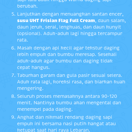
berubah.
Lanjutkan dengan menuangkan santan encer,
susu UHT Frisian Flag Full Cream
, daun salam,
daun jeruk, serai, lengkuas, dan daun kunyit
(opsional). Aduk-aduk lagi hingga tercampur
rata.
Masak dengan api kecil agar tekstur daging
lebih empuk dan bumbu meresap. Sesekali
aduk-aduk agar bumbu dan daging tidak
cepat hangus.
Taburkan garam dan gula pasir sesuai selera.
Aduk rata lagi, koreksi rasa, dan biarkan kuah
mengering.
Seluruh proses memasaknya antara 90-120
menit. Nantinya bumbu akan mengental dan
menempel pada daging.
Angkat dan nikmati rendang daging sapi
empuk ini bersama nasi putih hangat atau
ketupat saat hari raya Lebaran.