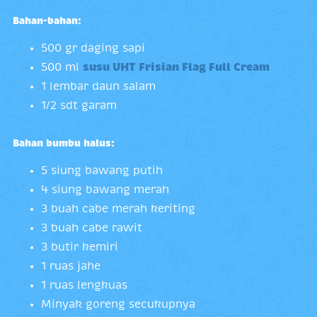
Bahan-bahan:
500 gr daging sapi
500 ml
susu UHT Frisian Flag Full Cream
1 lembar daun salam
1/2 sdt garam
Bahan bumbu halus:
5 siung bawang putih
4 siung bawang merah
3 buah cabe merah keriting
3 buah cabe rawit
3 butir kemiri
1 ruas jahe
1 ruas lengkuas
Minyak goreng secukupnya