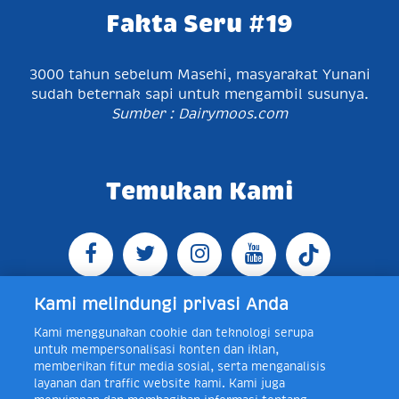
Fakta Seru #19
3000 tahun sebelum Masehi, masyarakat Yunani
sudah beternak sapi untuk mengambil susunya.
Sumber : Dairymoos.com
Temukan Kami
Kami melindungi privasi Anda
Kami menggunakan cookie dan teknologi serupa
Jl. Raya Bogor KM 5, Pasar Rebo, Jakarta Timur,
untuk mempersonalisasi konten dan iklan,
Indonesia 13760
Map
Telp +62 21 8410945 | PO BOX
memberikan fitur media sosial, serta menganalisis
4074 Jakarta 13760 Indonesia
layanan dan traffic website kami. Kami juga
Toll Free Layanan Peduli Frisian Flag 0-80018-21-406;