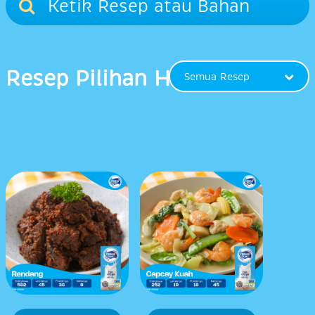
Resep Pilihan Hari Ini
Semua Resep