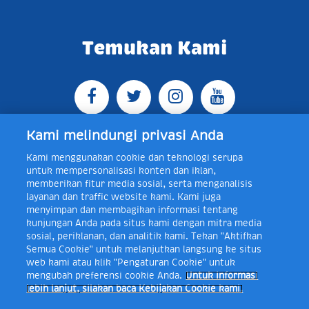
Temukan Kami
Kami melindungi privasi Anda
Kami menggunakan cookie dan teknologi serupa
Jl. Raya Bogor KM 5, Pasar Rebo, Jakarta Timur,
untuk mempersonalisasi konten dan iklan,
Indonesia 13760
Map
Telp +62 21 8410945 | PO BOX
memberikan fitur media sosial, serta menganalisis
4074 Jakarta 13760 Indonesia
layanan dan traffic website kami. Kami juga
Toll Free Layanan Peduli Frisian Flag 0-80018-21-406;
menyimpan dan membagikan informasi tentang
Senin - Jumat, 08:00 - 16:30 WIB, E-mail:
kunjungan Anda pada situs kami dengan mitra media
layanan.peduli@frieslandcampina.com
sosial, periklanan, dan analitik kami. Tekan "Aktifkan
Semua Cookie" untuk melanjutkan langsung ke situs
web kami atau klik "Pengaturan Cookie" untuk
mengubah preferensi cookie Anda.
Untuk informasi
Frisian Flag Indonesia is a subsidiary of Royal FrieslandCampina N.V.
lebih lanjut, silakan baca Kebijakan Cookie kami.
Copyright © 2017. All rights reserved.
Syarat & Ketentuan
Kebijakan Cookie
Pengaturan Cookie