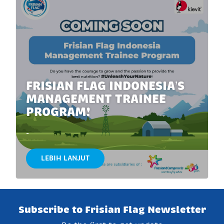
FRISIAN FLAG INDONESIA’S
MANAGEMENT TRAINEE
PROGRAM!
-
LEBIH LANJUT
Subscribe to Frisian Flag Newsletter