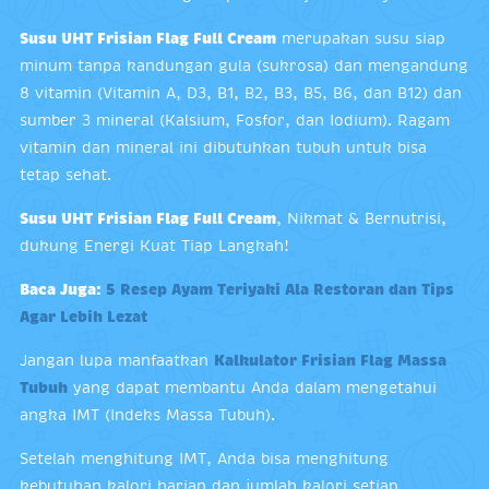
Susu UHT Frisian Flag Full Cream
merupakan susu siap
minum tanpa kandungan gula (sukrosa) dan mengandung
8 vitamin (Vitamin A, D3, B1, B2, B3, B5, B6, dan B12) dan
sumber 3 mineral (Kalsium, Fosfor, dan Iodium). Ragam
vitamin dan mineral ini dibutuhkan tubuh untuk bisa
tetap sehat.
Susu UHT Frisian Flag Full Cream
, Nikmat & Bernutrisi,
dukung Energi Kuat Tiap Langkah!
Baca Juga:
5 Resep Ayam Teriyaki Ala Restoran dan Tips
Agar Lebih Lezat
Jangan lupa manfaatkan
Kalkulator Frisian Flag Massa
Tubuh
yang dapat membantu Anda dalam mengetahui
angka IMT (Indeks Massa Tubuh).
Setelah menghitung IMT, Anda bisa menghitung
kebutuhan kalori harian dan jumlah kalori setiap