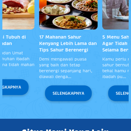
17 Makanan Sahur
5 Menu Sahur Sehat
Kenyang Lebih Lama dan
Agar Tidak Lemas
Tips Sahur Berenergi
Selama Berpuasa
Demi mengawali puasa
Kamu perlu membuat resep
yang baik dan tetap
sahur bernutrisi sebagai
berenergi sepanjang hari,
bekal kamu menjalani
diawali denga...
ibadah pu...
SELENGKAPNYA
SELENGKAPNYA