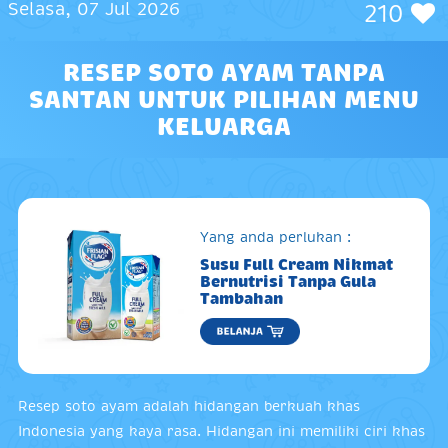
Selasa, 07 Jul 2026
210
RESEP SOTO AYAM TANPA
SANTAN UNTUK PILIHAN MENU
KELUARGA
Yang anda perlukan :
Susu Full Cream Nikmat
Bernutrisi Tanpa Gula
Tambahan
Resep soto ayam adalah hidangan berkuah khas
Indonesia yang kaya rasa. Hidangan ini memiliki ciri khas