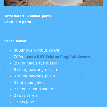
Total Kalori: 458kkal/porsi
Porsi: 3-4 porsi
Bahan-bahan:
300gr ayam rebus suwir
700ml
susu UHT Frisian Flag Full Cream
250ml kaldu ayam/sapi
5 siung bawang merah
3 siung bawang putih
3 butir cengkeh
2 lembar daun salam
2 ruas sereh
1 ruas jahe