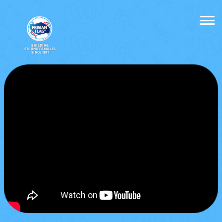
BUILDING
STRONG FAMILIES
SINCE 1871