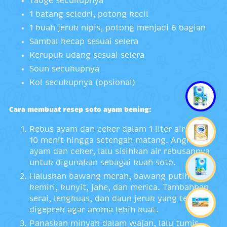
Taoge secukupnya
1 batang seledri, potong kecil
1 buah jeruk nipis, potong menjadi 6 bagian
Sambal kecap sesuai selera
Kerupuk udang sesuai selera
Soun secukupnya
Kol secukupnya (opsional)
Cara membuat resep soto ayam bening:
Rebus ayam dan ceker dalam 1 liter air selama
10 menit hingga setengah matang. Angkat
ayam dan ceker, lalu sisihkan air rebusannya
untuk digunakan sebagai kuah soto.
Haluskan bawang merah, bawang putih,
kemiri, kunyit, jahe, dan merica. Tambahkan
serai, lengkuas, dan daun jeruk yang telah
digeprek agar aroma lebih kuat.
Panaskan minyak dalam wajan, lalu tumis