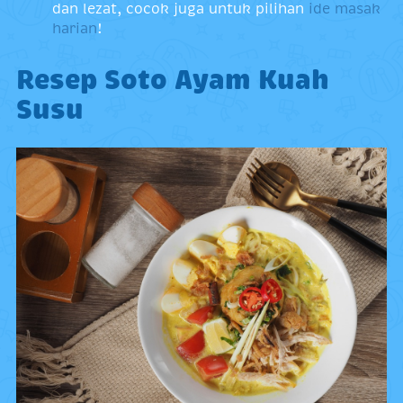
dan lezat, cocok juga untuk pilihan
ide masak
harian
!
Resep Soto Ayam Kuah
Susu