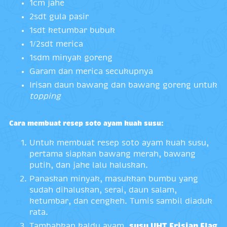
1cm jahe
2sdt gula pasir
1sdt ketumbar bubuk
1/2sdt merica
1sdm minyak goreng
Garam dan merica secukupnya
Irisan daun bawang dan bawang goreng untuk
topping
Cara membuat resep soto ayam kuah susu:
Untuk membuat resep soto ayam kuah susu,
pertama siapkan bawang merah, bawang
putih, dan jahe lalu haluskan.
Panaskan minyak, masukkan bumbu yang
sudah dihaluskan, serai, daun salam,
ketumbar, dan cengkeh. Tumis sambil diaduk
rata.
Tambahkan kaldu ayam,
susu UHT Frisian Flag