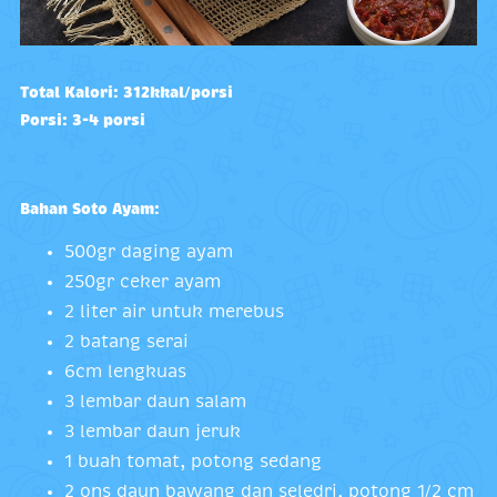
Total Kalori: 312kkal/porsi
Porsi: 3-4 porsi
Bahan Soto Ayam:
500gr daging ayam
250gr ceker ayam
2 liter air untuk merebus
2 batang serai
6cm lengkuas
3 lembar daun salam
3 lembar daun jeruk
1 buah tomat, potong sedang
2 ons daun bawang dan seledri, potong 1/2 cm