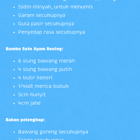
5sdm minyak, untuk menumis
Garam secukupnya
Gula pasir secukupnya
Penyedap rasa secukupnya
Bumbu Soto Ayam Bening:
6 siung bawang merah
4 siung bawang putih
4 butir kemiri
1/4sdt merica bubuk
5cm kunyit
4cm jahe
Bahan pelengkap:
Bawang goreng secukupnya