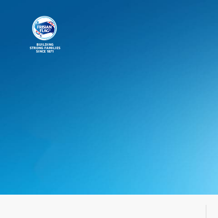
BUILDING
STRONG FAMILIES
SINCE 1871