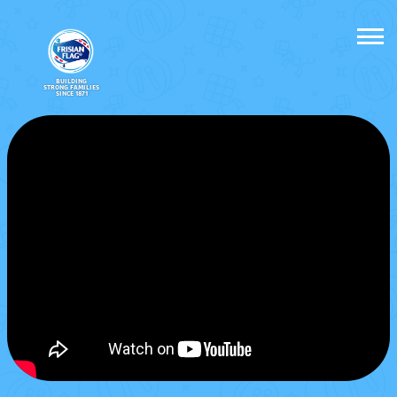
BUILDING
STRONG FAMILIES
SINCE 1871