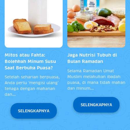
Mitos atau Fakta:
Jaga Nutrisi Tubuh di
Bolehkah Minum Susu
Bulan Ramadan
Saat Berbuka Puasa?
Selama Ramadan Umat
Muslim melakukan ibadah
Setelah seharian berpuasa,
puasa, di mana tidak makan
Anda perlu ‘mengisi ulang’
dan minum...
tenaga dengan makanan
dan...
SELENGKAPNYA
SELENGKAPNYA