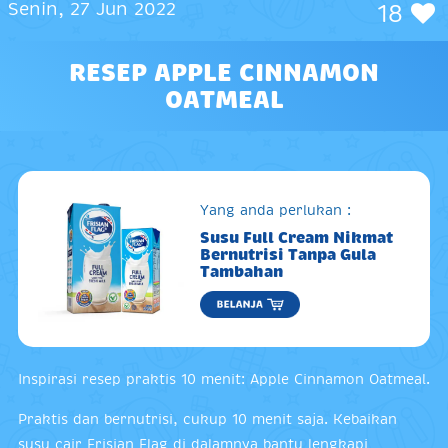
Senin, 27 Jun 2022
18
RESEP APPLE CINNAMON
OATMEAL
Yang anda perlukan :
Susu Full Cream Nikmat
Bernutrisi Tanpa Gula
Tambahan
Inspirasi resep praktis 10 menit: Apple Cinnamon Oatmeal.
Praktis dan bernutrisi, cukup 10 menit saja. Kebaikan
susu cair Frisian Flag di dalamnya bantu lengkapi