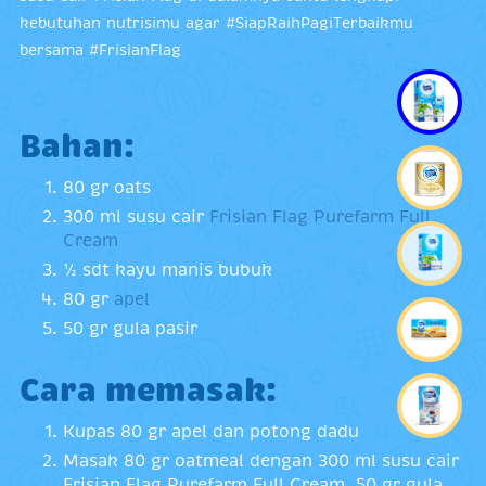
kebutuhan nutrisimu agar #SiapRaihPagiTerbaikmu
bersama #FrisianFlag
Bahan:
80 gr oats
300 ml susu cair
Frisian Flag Purefarm Full
Cream
½ sdt kayu manis bubuk
80 gr
apel
50 gr gula pasir
Cara memasak:
Kupas 80 gr apel dan potong dadu
Masak 80 gr oatmeal dengan 300 ml susu cair
Frisian Flag Purefarm Full Cream, 50 gr gula