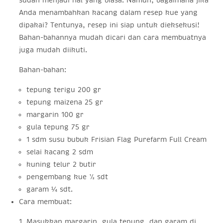
Anda menambahkan kacang dalam resep kue yang
dipakai? Tentunya, resep ini siap untuk dieksekusi!
Bahan-bahannya mudah dicari dan cara membuatnya
juga mudah diikuti.
Bahan-bahan:
tepung terigu 200 gr
tepung maizena 25 gr
margarin 100 gr
gula tepung 75 gr
1 sdm susu bubuk Frisian Flag Purefarm Full Cream
selai kacang 2 sdm
kuning telur 2 butir
pengembang kue ½ sdt
garam ¼ sdt.
Cara membuat:
Masukkan margarin, gula tepung, dan garam di