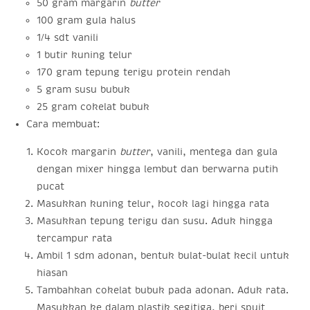
50 gram margarin
butter
100 gram gula halus
1/4 sdt vanili
1 butir kuning telur
170 gram tepung terigu protein rendah
5 gram susu bubuk
25 gram cokelat bubuk
Cara membuat:
Kocok margarin
butter
, vanili, mentega dan gula
dengan mixer hingga lembut dan berwarna putih
pucat
Masukkan kuning telur, kocok lagi hingga rata
Masukkan tepung terigu dan susu. Aduk hingga
tercampur rata
Ambil 1 sdm adonan, bentuk bulat-bulat kecil untuk
hiasan
Tambahkan cokelat bubuk pada adonan. Aduk rata.
Masukkan ke dalam plastik segitiga, beri spuit