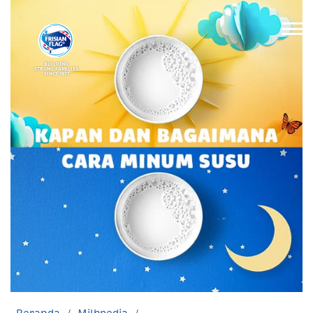
BUILDING
STRONG FAMILIES
SINCE 1871