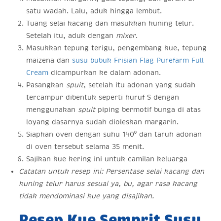
satu wadah. Lalu, aduk hingga lembut.
Tuang selai kacang dan masukkan kuning telur.
Setelah itu, aduk dengan
mixer
.
Masukkan tepung terigu, pengembang kue, tepung
maizena dan
susu bubuk Frisian Flag Purefarm Full
Cream
dicampurkan ke dalam adonan.
Pasangkan
spuit
, setelah itu adonan yang sudah
tercampur dibentuk seperti huruf S dengan
menggunakan
spuit
piping bermotif bunga di atas
loyang dasarnya sudah dioleskan margarin.
Siapkan oven dengan suhu 140⁰ dan taruh adonan
di oven tersebut selama 35 menit.
Sajikan kue kering ini untuk camilan keluarga
Catatan untuk resep ini: Persentase selai kacang dan
kuning telur harus sesuai ya, bu, agar rasa kacang
tidak mendominasi kue yang disajikan.
Resep Kue Semprit Susu