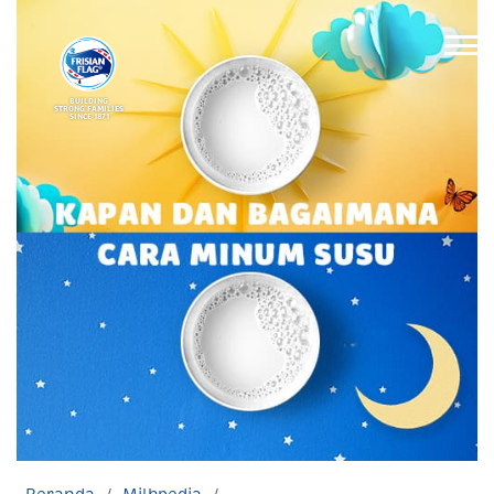
BUILDING
STRONG FAMILIES
SINCE 1871