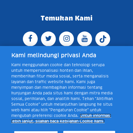
Temukan Kami
Kami melindungi privasi Anda
Kami menggunakan cookie dan teknologi serupa
Jl. Raya Bogor KM 5, Pasar Rebo, Jakarta Timur,
untuk mempersonalisasi konten dan iklan,
Indonesia 13760
Map
Telp +62 21 8410945 | PO BOX
memberikan fitur media sosial, serta menganalisis
4074 Jakarta 13760 Indonesia
layanan dan traffic website kami. Kami juga
Toll Free Layanan Peduli Frisian Flag 0-80018-21-406;
menyimpan dan membagikan informasi tentang
Senin - Jumat, 08:00 - 16:30 WIB, E-mail:
kunjungan Anda pada situs kami dengan mitra media
layanan.peduli@frieslandcampina.com
sosial, periklanan, dan analitik kami. Tekan "Aktifkan
Semua Cookie" untuk melanjutkan langsung ke situs
web kami atau klik "Pengaturan Cookie" untuk
mengubah preferensi cookie Anda.
Untuk informasi
Frisian Flag Indonesia is a subsidiary of Royal FrieslandCampina N.V.
lebih lanjut, silakan baca Kebijakan Cookie kami.
Copyright © 2017. All rights reserved.
Syarat & Ketentuan
Kebijakan Cookie
Pengaturan Cookie