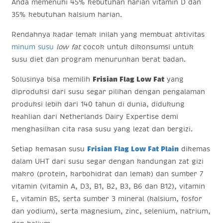
Anda memenuhi 45% kebutuhan harian vitamin D dan
35% kebutuhan kalsium harian.
Rendahnya kadar lemak inilah yang membuat aktivitas
minum susu
low fat
cocok untuk dikonsumsi untuk
susu diet dan program menurunkan berat badan.
Solusinya bisa memilih
Frisian Flag Low Fat
yang
diproduksi dari susu segar pilihan dengan pengalaman
produksi lebih dari 140 tahun di dunia, didukung
keahlian dari Netherlands Dairy Expertise demi
menghasilkan cita rasa susu yang lezat dan bergizi.
Setiap kemasan susu
Frisian Flag Low Fat Plain
dikemas
dalam UHT dari susu segar dengan kandungan zat gizi
makro (protein, karbohidrat dan lemak) dan sumber 7
vitamin (vitamin A, D3, B1, B2, B3, B6 dan B12), vitamin
E, vitamin B5, serta sumber 3 mineral (kalsium, fosfor
dan yodium), serta magnesium, zinc, selenium, natrium,