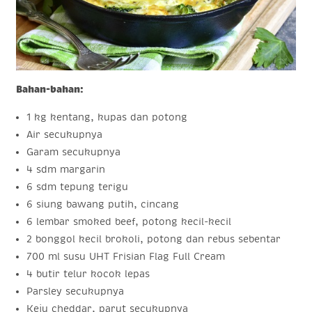
Bahan-bahan:
1 kg kentang, kupas dan potong
Air secukupnya
Garam secukupnya
4 sdm margarin
6 sdm tepung terigu
6 siung bawang putih, cincang
6 lembar smoked beef, potong kecil-kecil
2 bonggol kecil brokoli, potong dan rebus sebentar
700 ml susu UHT Frisian Flag Full Cream
4 butir telur kocok lepas
Parsley secukupnya
Keju cheddar, parut secukupnya