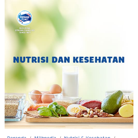
BUILDING
STRONG FAMILIES
SINCE 1871