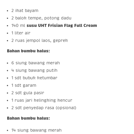
2 ikat bayam
2 balok tempe, potong dadu
140 ml
susu UHT Frisian Flag Full Cream
1 liter air
2 ruas jempol laos, geprek
Bahan bumbu halus:
6 siung bawang merah
4 siung bawang putih
1 sdt bubuk ketumbar
1 sdt garam
2 sdt gula pasir
1 ruas jari kelingking kencur
2 sdt penyedap rasa (opsional)
Bahan bumbu halus:
14 siung bawang merah