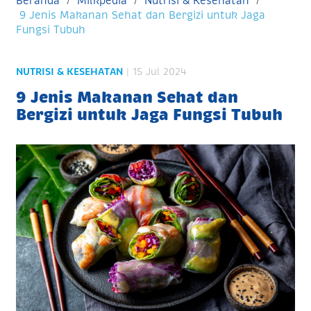
Beranda
Milkpedia
Nutrisi & Kesehatan
9 Jenis Makanan Sehat dan Bergizi untuk Jaga
Fungsi Tubuh
NUTRISI & KESEHATAN
| 15 Jul 2024
9 Jenis Makanan Sehat dan
Bergizi untuk Jaga Fungsi Tubuh