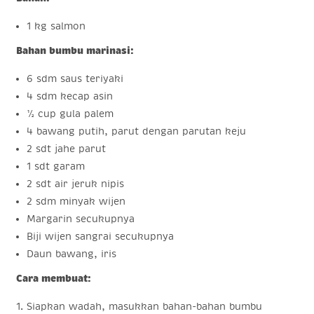
1 kg salmon
Bahan bumbu marinasi:
6 sdm saus teriyaki
4 sdm kecap asin
½ cup gula palem
4 bawang putih, parut dengan parutan keju
2 sdt jahe parut
1 sdt garam
2 sdt air jeruk nipis
2 sdm minyak wijen
Margarin secukupnya
Biji wijen sangrai secukupnya
Daun bawang, iris
Cara membuat:
Siapkan wadah, masukkan bahan-bahan bumbu