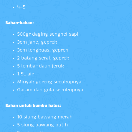
4–5
Bahan-bahan:
500gr daging sengkel sapi
3cm jahe, geprek
3cm lengkuas, geprek
2 batang serai, geprek
5 lembar daun jeruk
1,5L air
Minyak goreng secukupnya
Garam dan gula secukupnya
Bahan untuk bumbu halus:
10 siung bawang merah
5 siung bawang putih