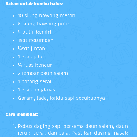
Bahan untuk bumbu halus:
10 siung bawang merah
6 siung bawang putih
4 butir kemiri
1sdt ketumbar
¼sdt jintan
1 ruas jahe
¼ ruas kencur
2 lembar daun salam
1 batang serai
1 ruas lengkuas
Garam, lada, kaldu sapi secukupnya
Cara membuat:
Rebus daging sapi bersama daun salam, daun
jeruk, serai, dan pala. Pastikan daging masak