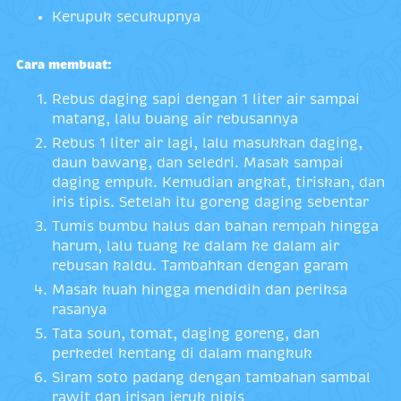
Kerupuk secukupnya
Cara membuat:
Rebus daging sapi dengan 1 liter air sampai
matang, lalu buang air rebusannya
Rebus 1 liter air lagi, lalu masukkan daging,
daun bawang, dan seledri. Masak sampai
daging empuk. Kemudian angkat, tiriskan, dan
iris tipis. Setelah itu goreng daging sebentar
Tumis bumbu halus dan bahan rempah hingga
harum, lalu tuang ke dalam ke dalam air
rebusan kaldu. Tambahkan dengan garam
Masak kuah hingga mendidih dan periksa
rasanya
Tata soun, tomat, daging goreng, dan
perkedel kentang di dalam mangkuk
Siram soto padang dengan tambahan sambal
rawit dan irisan jeruk nipis