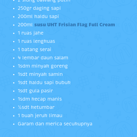
250gr daging sapi
200ml kaldu sapi
200ml
susu UHT Frisian Flag Full Cream
1 ruas jahe
1 ruas lengkuas
1 batang serai
4 lembar daun salam
1sdm minyak goreng
1sdt minyak samin
1sdt kaldu sapi bubuk
1sdt gula pasir
1sdm kecap manis
½sdt ketumbar
1 buah jeruk limau
Garam dan merica secukupnya