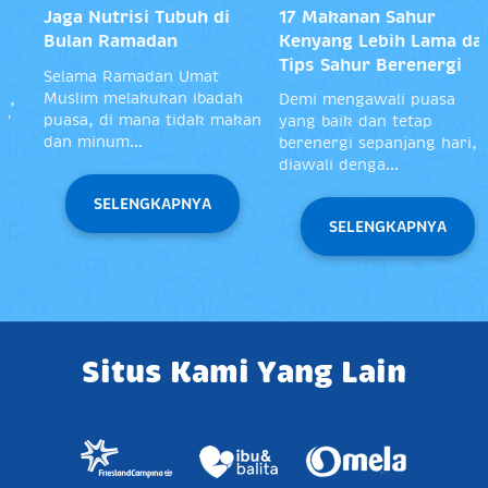
17 Makanan Sahur
5 Menu Sahur Sehat
Kenyang Lebih Lama dan
Agar Tidak Lemas
Tips Sahur Berenergi
Selama Berpuasa
Demi mengawali puasa
Kamu perlu membuat resep
yang baik dan tetap
sahur bernutrisi sebagai
berenergi sepanjang hari,
bekal kamu menjalani
diawali denga...
ibadah pu...
SELENGKAPNYA
SELENGKAPNYA
Situs Kami Yang Lain