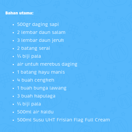
Bahan utama:
500gr daging sapi
2 lembar daun salam
3 lembar daun jeruk
2 batang serai
¼ biji pala
air untuk merebus daging
1 batang kayu manis
4 buah cengkeh
1 buah bunga lawang
3 buah kapulaga
¼ biji pala
500ml air kaldu
500ml Susu UHT Frisian Flag Full Cream