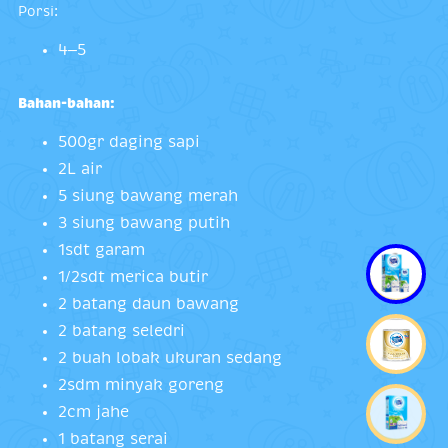
Porsi:
4–5
Bahan-bahan:
500gr daging sapi
2L air
5 siung bawang merah
3 siung bawang putih
1sdt garam
1/2sdt merica butir
2 batang daun bawang
2 batang seledri
2 buah lobak ukuran sedang
2sdm minyak goreng
2cm jahe
1 batang serai