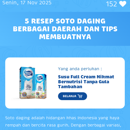
Senin, 17 Nov 2025
152
5 RESEP SOTO DAGING
BERBAGAI DAERAH DAN TIPS
MEMBUATNYA
Yang anda perlukan :
Susu Full Cream Nikmat
Bernutrisi Tanpa Gula
Tambahan
Soto daging adalah hidangan khas Indonesia yang kaya
rempah dan bercita rasa gurih. Dengan berbagai variasi,