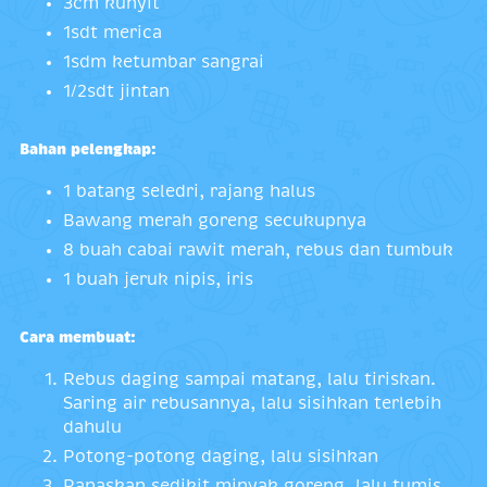
3cm kunyit
1sdt merica
1sdm ketumbar sangrai
1/2sdt jintan
Bahan pelengkap:
1 batang seledri, rajang halus
Bawang merah goreng secukupnya
8 buah cabai rawit merah, rebus dan tumbuk
1 buah jeruk nipis, iris
Cara membuat:
Rebus daging sampai matang, lalu tiriskan.
Saring air rebusannya, lalu sisihkan terlebih
dahulu
Potong-potong daging, lalu sisihkan
Panaskan sedikit minyak goreng, lalu tumis