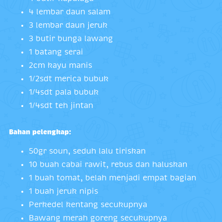
4 lembar daun salam
3 lembar daun jeruk
3 butir bunga lawang
1 batang serai
2cm kayu manis
1/2sdt merica bubuk
1/4sdt pala bubuk
1/4sdt teh jintan
Bahan pelengkap:
50gr soun, seduh lalu tiriskan
10 buah cabai rawit, rebus dan haluskan
1 buah tomat, belah menjadi empat bagian
1 buah jeruk nipis
Perkedel kentang secukupnya
Bawang merah goreng secukupnya