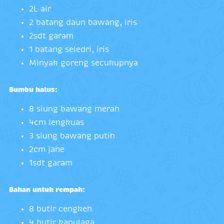
2L air
2 batang daun bawang, iris
2sdt garam
1 batang seledri, iris
Minyak goreng secukupnya
Bumbu halus:
8 siung bawang merah
4cm lengkuas
3 siung bawang putih
2cm jahe
1sdt garam
Bahan untuk rempah:
8 butir cengkeh
4 butir kapulaga