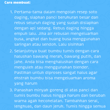
Cara membuat:
Pertama-tama dalam mengolah resep soto
daging, siapkan panci berukuran besar dan
rebus seluruh daging yang sudah disiapkan
dengan api sedang. Rebus daging hingga
empuk lalu. Jika air rebusan mengeluarkan
busa, angkat dan buang busa menggunakan
saringan atau sendok. Lalu sisihkan
Selanjutnya buat bumbu tumis dengan cara
haluskan bawang merah, bawang putih, dan
jahe. Anda bisa menghaluskan dengan cara
mengulek atau menggunakan blender.
Pastikan untuk diproses sangat halus agar
ekstrak bumbu bisa mengeluarkan aroma
yang harum
Panaskan minyak goreng di atas panci dan
tumis bumbu halus hingga harum dan berubah
warna agak kecokelatan. Tambahkan serai,
lengkuas, dan daun jeruk. Tumis hingga semua