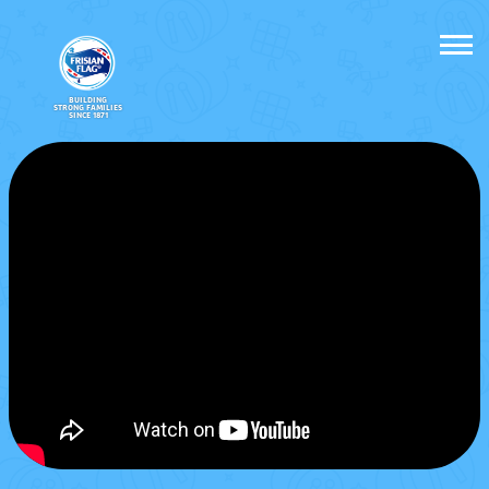
BUILDING
STRONG FAMILIES
SINCE 1871