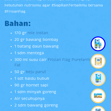
kebutuhan nutrisimu agar #SiapRaihTerbaikmu bersama
#FrisianFlag
Bahan:
170 gr
mie instan
20 gr bawang bombay
1 batang daun bawang
1 sdm mentega
300 ml susu cair
Frisian Flag Purefarm Low
Fat
50 gr
keju parut
1 sdt kaldu bubuk
90 gr kornet sapi
1 sdm minyak goreng
Air secukupnya
2 sdm bawang goreng