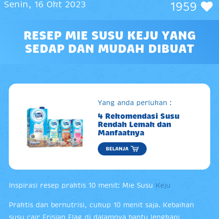
Senin, 16 Okt 2023
1959
RESEP MIE SUSU KEJU YANG
SEDAP DAN MUDAH DIBUAT
Yang anda perlukan :
4 Rekomendasi Susu
Rendah Lemak dan
Manfaatnya
Inspirasi resep praktis 10 menit: Mie Susu
Keju
Praktis dan bernutrisi, cukup 10 menit saja. Kebaikan
susu cair Frisian Flag di dalamnya bantu lengkapi