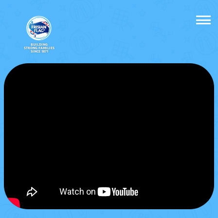
BUILDING
STRONG FAMILIES
SINCE 1871