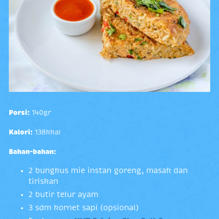
Porsi:
140gr
Kalori:
138kkal
Bahan-bahan:
2 bungkus mie instan goreng, masak dan
tiriskan
2 butir telur ayam
3 sdm kornet sapi (opsional)