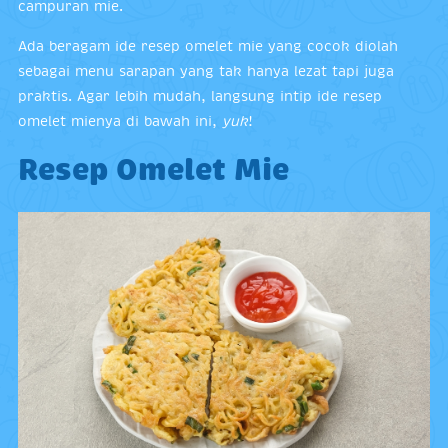
campuran mie.
Ada beragam ide resep omelet mie yang cocok diolah
sebagai menu sarapan yang tak hanya lezat tapi juga
praktis. Agar lebih mudah, langsung intip ide resep
omelet mienya di bawah ini,
yuk
!
Resep Omelet Mie