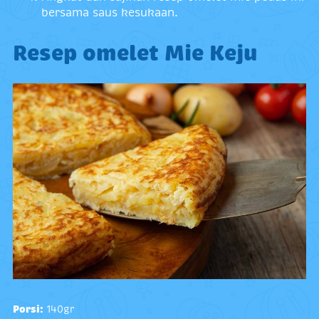
bersama saus kesukaan.
Resep omelet Mie Keju
Porsi:
140gr