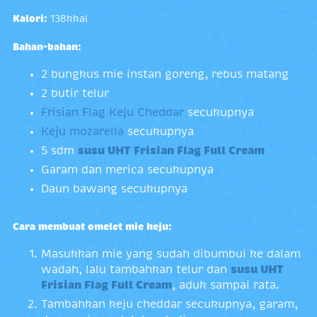
Kalori:
138kkal
Bahan-bahan:
2 bungkus mie instan goreng, rebus matang
2 butir telur
Frisian Flag Keju Cheddar
secukupnya
Keju mozarella
secukupnya
5 sdm
susu UHT Frisian Flag Full Cream
Garam dan merica secukupnya
Daun bawang secukupnya
Cara membuat omelet mie keju:
Masukkan mie yang sudah dibumbui ke dalam
wadah, lalu tambahkan telur dan
susu UHT
Frisian Flag Full Cream
, aduk sampai rata.
Tambahkan keju cheddar secukupnya, garam,