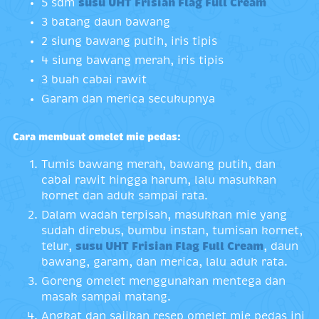
5 sdm
susu UHT Frisian Flag Full Cream
3 batang daun bawang
2 siung bawang putih, iris tipis
4 siung bawang merah, iris tipis
3 buah cabai rawit
Garam dan merica secukupnya
Cara membuat omelet mie pedas:
Tumis bawang merah, bawang putih, dan
cabai rawit hingga harum, lalu masukkan
kornet dan aduk sampai rata.
Dalam wadah terpisah, masukkan mie yang
sudah direbus, bumbu instan, tumisan kornet,
telur,
susu UHT Frisian Flag Full Cream
, daun
bawang, garam, dan merica, lalu aduk rata.
Goreng omelet menggunakan mentega dan
masak sampai matang.
Angkat dan sajikan resep omelet mie pedas ini