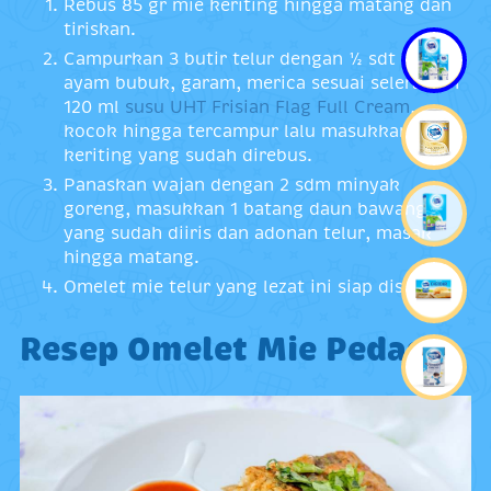
Rebus 85 gr mie keriting hingga matang dan
tiriskan.
Campurkan 3 butir telur dengan ½ sdt kaldu
ayam bubuk, garam, merica sesuai selera dan
120 ml
susu UHT Frisian Flag Full Cream
,
kocok hingga tercampur lalu masukkan mie
keriting yang sudah direbus.
Panaskan wajan dengan 2 sdm minyak
goreng, masukkan 1 batang daun bawang
yang sudah diiris dan adonan telur, masak
hingga matang.
Omelet mie telur yang lezat ini siap disajikan.
Resep Omelet Mie Pedas