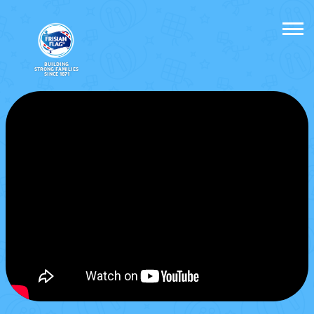
BUILDING
STRONG FAMILIES
SINCE 1871