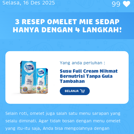
Selasa, 16 Des 2025
99
3 RESEP OMELET MIE SEDAP
HANYA DENGAN 4 LANGKAH!
Yang anda perlukan :
Susu Full Cream Nikmat
Bernutrisi Tanpa Gula
Tambahan
Selain roti, omelet juga salah satu menu sarapan yang
selalu diminati. Agar tidak bosan dengan menu omelet
yang itu-itu saja, Anda bisa mengolahnya dengan