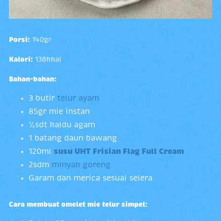
Porsi:
140gr
Kalori:
138kkal
Bahan-bahan:
3 butir
telur ayam
85gr mie instan
½sdt kaldu agam
1 batang daun bawang
120ml
susu UHT Frisian Flag Full Cream
2sdm
minyak goreng
Garam dan merica sesuai selera
Cara membuat omelet mie telur simpel: