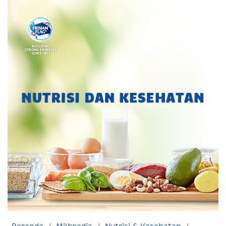
BUILDING
STRONG FAMILIES
SINCE 1871