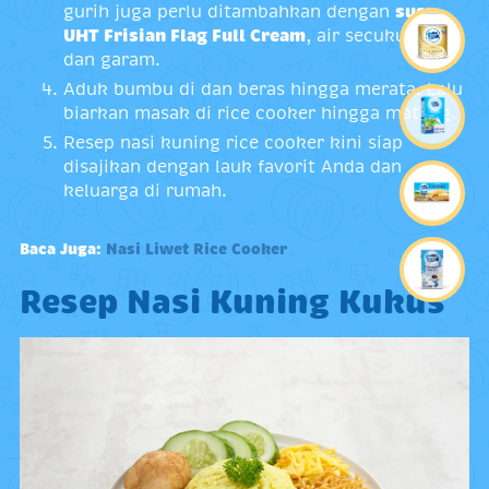
gurih juga perlu ditambahkan dengan
susu
UHT Frisian Flag Full Cream
, air secukupnya,
dan garam.
Aduk bumbu di dan beras hingga merata. Lalu
biarkan masak di rice cooker hingga matang.
Resep nasi kuning rice cooker kini siap
disajikan dengan lauk favorit Anda dan
keluarga di rumah.
Baca Juga:
Nasi Liwet Rice Cooker
Resep Nasi Kuning Kukus