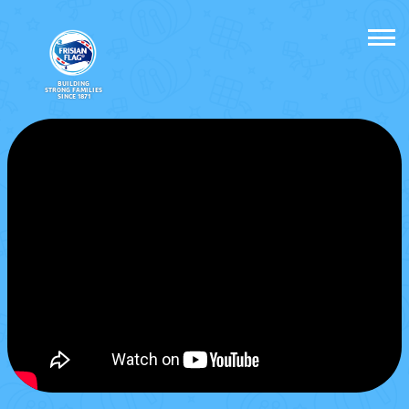
BUILDING
STRONG FAMILIES
SINCE 1871