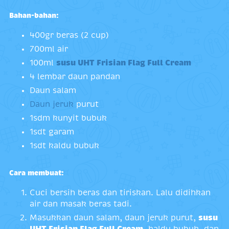
Bahan-bahan:
400gr beras (2 cup)
700ml air
100ml
susu UHT Frisian Flag Full Cream
4 lembar daun pandan
Daun salam
Daun jeruk
purut
1sdm kunyit bubuk
1sdt garam
1sdt kaldu bubuk
Cara membuat:
Cuci bersih beras dan tiriskan. Lalu didihkan
air dan masak beras tadi.
Masukkan daun salam, daun jeruk purut,
susu
UHT Frisian Flag Full Cream
, kaldu bubuk, dan