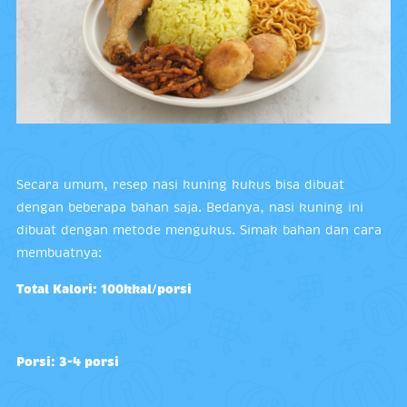
Secara umum, resep nasi kuning kukus bisa dibuat
dengan beberapa bahan saja. Bedanya, nasi kuning ini
dibuat dengan metode mengukus. Simak bahan dan cara
membuatnya:
Total Kalori: 100kkal/porsi
Porsi: 3-4 porsi