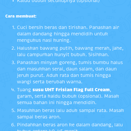
Kaldu bubuk secukupnya (opsional)
Cara membuat:
Cuci bersih beras dan tiriskan. Panaskan air
dalam dandang hingga mendidih untuk
mengukus nasi kuning.
Haluskan bawang putih, bawang merah, jahe,
lalu campurkan kunyit bubuk. Sisihkan.
Panaskan minyak goreng, tumis bumbu halus
dan masukkan serai, daun salam, dan daun
jeruk purut. Aduk rata dan tumis hingga
wangi serta berubah warna.
Tuang
susu UHT Frisian Flag Full Cream
,
garam, serta kaldu bubuk (opsional). Masak
semua bahan ini hingga mendidih.
Masukkan beras lalu aduk sampai rata. Masak
sampai beras aron.
Pindahkan beras aron ke dalam dandang, lalu