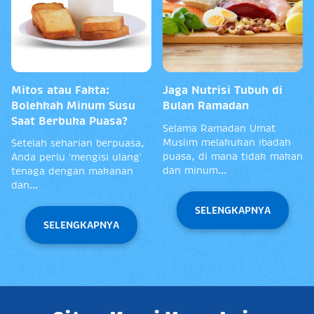
17 Makanan Sahur
5 Menu Sahur Sehat
Kenyang Lebih Lama dan
Agar Tidak Lemas
Tips Sahur Berenergi
Selama Berpuasa
Demi mengawali puasa
Kamu perlu membuat resep
yang baik dan tetap
sahur bernutrisi sebagai
berenergi sepanjang hari,
bekal kamu menjalani
diawali denga...
ibadah pu...
SELENGKAPNYA
SELENGKAPNYA