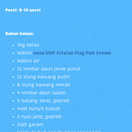
Porsi: 8-10 porsi
Bahan-bahan:
1kg beras
400ml
susu UHT Frisian Flag Full Cream
400ml air
12 lembar daun jeruk purut
12 siung bawang putih
8 siung bawang merah
4 lembar daun salam
4 batang serai, geprek
4sdt kunyit bubuk
2 ruas jahe, geprek
2sdt garam