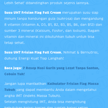
Lebih Sehat' dibandingkan produk sejenis lainnya.
Susu UHT Frisian Flag Full Cream
merupakan susu siap
minum tanpa kandungan gula (sukrosa) dan mengandung
8 vitamin (Vitamin A, D3, B1, B2, B3, B5, B6, dan B12) dan
sumber 3 mineral (Kalsium, Fosfor, dan Iodium). Ragam
vitamin dan mineral ini dibutuhkan tubuh untuk bisa
tetap sehat.
Susu UHT Frisian Flag Full Cream
, Nikmat & Bernutrisi,
dukung Energi Kuat Tiap Langkah!
Baca juga:
7 Resep Nasi Gurih yang Lezat Tanpa Santan,
Cobain Yuk!
Jangan lupa manfaatkan
Kalkulator Frisian Flag Massa
Tubuh
yang dapat membantu Anda dalam mengetahui
angka IMT (Indeks Massa Tubuh).
Setelah menghitung IMT, Anda bisa menghitung
kebutuhan kalori harian dan jumlah kalori setiap