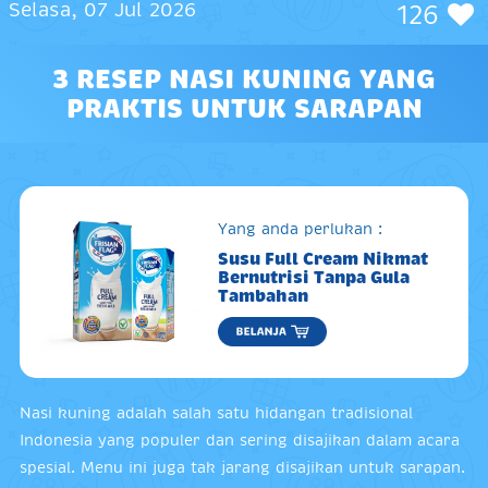
Selasa, 07 Jul 2026
126
3 RESEP NASI KUNING YANG
PRAKTIS UNTUK SARAPAN
Yang anda perlukan :
Susu Full Cream Nikmat
Bernutrisi Tanpa Gula
Tambahan
Nasi kuning adalah salah satu hidangan tradisional
Indonesia yang populer dan sering disajikan dalam acara
spesial. Menu ini juga tak jarang disajikan untuk sarapan.