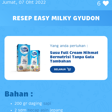
Jumat, 07 Okt 2022
6
RESEP EASY MILKY GYUDON
Yang anda perlukan :
Susu Full Cream Nikmat
Bernutrisi Tanpa Gula
Tambahan
Bahan :
200 gr daging
sapi
2 sdm
kecap asin
jepang