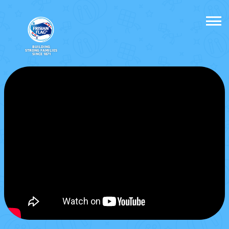
BUILDING
STRONG FAMILIES
SINCE 1871