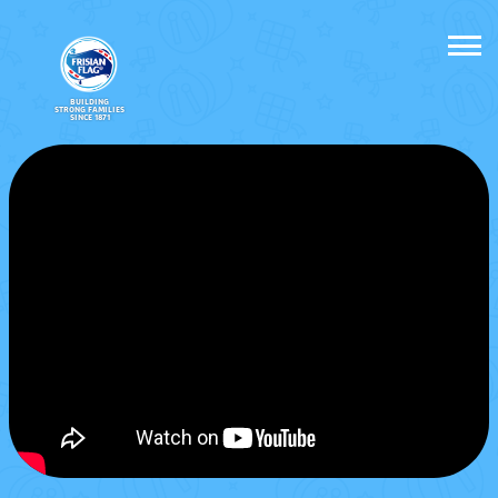
BUILDING
STRONG FAMILIES
SINCE 1871