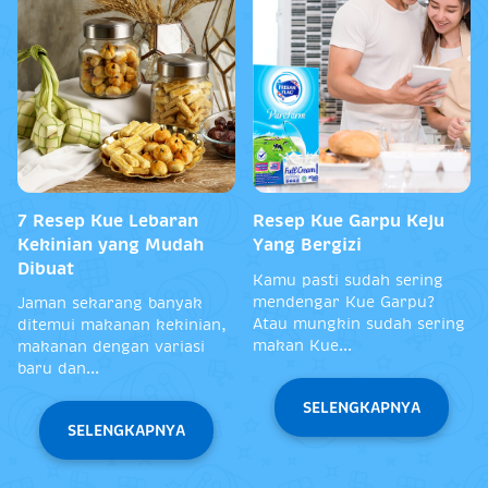
7 Resep Kue Lebaran
Resep Kue Garpu Keju
Kekinian yang Mudah
Yang Bergizi
Dibuat
Kamu pasti sudah sering
mendengar Kue Garpu?
Jaman sekarang banyak
Atau mungkin sudah sering
ditemui makanan kekinian,
makan Kue...
makanan dengan variasi
baru dan...
SELENGKAPNYA
SELENGKAPNYA