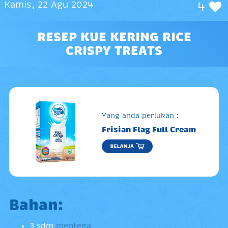
Kamis, 22 Agu 2024
4
RESEP KUE KERING RICE
CRISPY TREATS
Yang anda perlukan :
Frisian Flag Full Cream
Bahan:
3 sdm
mentega