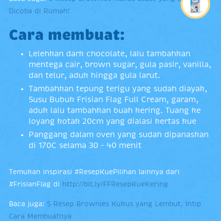
Dicoba di Rumah!
Cara membuat:
Lelehkan dark chocolate, lalu tambahkan
mentega cair, brown sugar, gula pasir, vanilla,
dan telur, aduk hingga gula larut.
Tambahkan tepung terigu yang sudah diayak,
Susu Bubuk Frisian Flag Full Cream, garam,
aduk lalu tambahkan buah kering. Tuang ke
loyang kotak 20cm yang dialasi kertas kue
Panggang dalam oven yang sudah dipanaskan
di 170C selama 30 - 40 menit
Temukan inspirasi #ResepKuePilihan lainnya dari
#FrisianFlag di
http://bit.ly/FFResepKueKering
Baca juga:
5 Resep Brownies Kukus yang Lembut, Intip
Cara Membuatnya