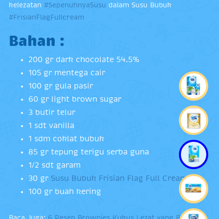
kelezatan
#SepenuhnyaSusu
dalam Susu Bubuk
#FrisianFlagFullcream
Bahan :
200 gr dark chocolate 54.5%
105 gr mentega cair
100 gr gula pasir
60 gr light brown sugar
3 butir telur
1 sdt vanilla
1 sdm coklat bubuk
85 gr tepung terigu serba guna
1/2 sdt garam
30 gr
Susu Bubuk Frisian Flag Full Cream
100 gr buah kering
Baca Juga:
6 Resep Brownies Kukus Lezat yang Bisa