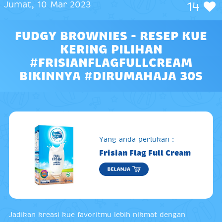
Jumat, 10 Mar 2023
14
FUDGY BROWNIES - RESEP KUE
KERING PILIHAN
#FRISIANFLAGFULLCREAM
BIKINNYA #DIRUMAHAJA 30S
Yang anda perlukan :
Frisian Flag Full Cream
Jadikan kreasi kue favoritmu lebih nikmat dengan