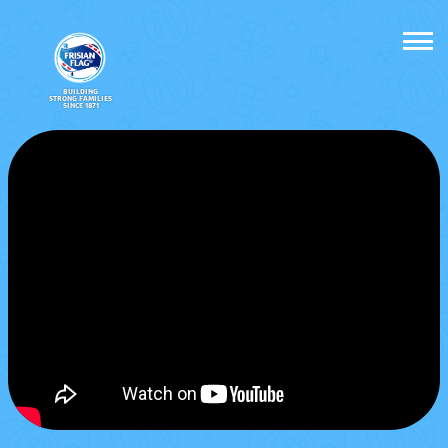
BUILDING
STRONG FAMILIES
SINCE 1871