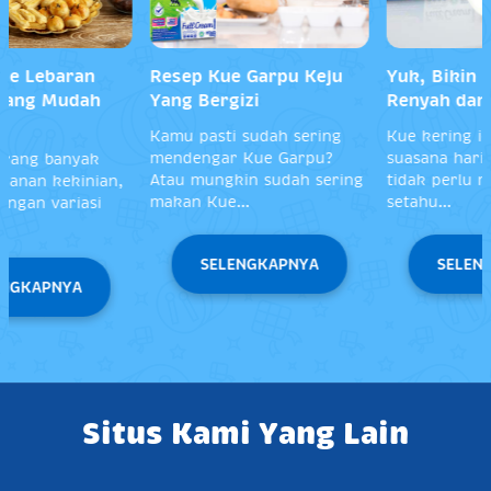
Yuk, Bikin Kue Kering
Bahan Kue Kering yang
Renyah dan Enak!
Sehat Bernutrisi
Kue kering identik dengan
Bahan-bahan seperti gula
suasana hari raya, padahal
pasir, telur dan mentega
tidak perlu menunggu
sering digunakan untuk
setahu...
membuat...
SELENGKAPNYA
SELENGKAPNYA
Situs Kami Yang Lain