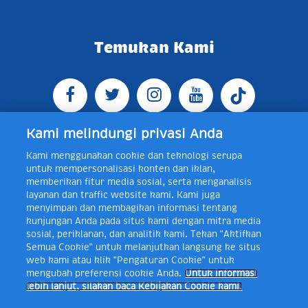
Temukan Kami
Kami melindungi privasi Anda
Kami menggunakan cookie dan teknologi serupa
Jl. Raya Bogor KM 5, Pasar Rebo, Jakarta Timur,
untuk mempersonalisasi konten dan iklan,
Indonesia 13760
Map
Telp +62 21 8410945 | PO BOX
memberikan fitur media sosial, serta menganalisis
4074 Jakarta 13760 Indonesia
layanan dan traffic website kami. Kami juga
Toll Free Layanan Peduli Frisian Flag 0-80018-21-406;
menyimpan dan membagikan informasi tentang
Senin - Jumat, 08:00 - 16:30 WIB, E-mail:
kunjungan Anda pada situs kami dengan mitra media
layanan.peduli@frieslandcampina.com
sosial, periklanan, dan analitik kami. Tekan "Aktifkan
Semua Cookie" untuk melanjutkan langsung ke situs
web kami atau klik "Pengaturan Cookie" untuk
mengubah preferensi cookie Anda.
Untuk informasi
Frisian Flag Indonesia is a subsidiary of Royal FrieslandCampina N.V.
lebih lanjut, silakan baca Kebijakan Cookie kami.
Copyright © 2017. All rights reserved.
Syarat & Ketentuan
Kebijakan Cookie
Pengaturan Cookie