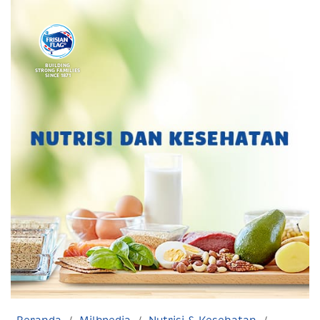
BUILDING
STRONG FAMILIES
SINCE 1871