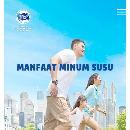
BUILDING
STRONG FAMILIES
SINCE 1871