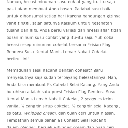
Namun, kreasi minuman susu coklat yang itu-itu saja
pasti akan membuat Anda bosan. Padahal susu baik
untuk dikonsumsi setiap hari karena kandungan gizinya
yang tinggi, salah satunya kalsium untuk kesehatan
tulang dan gigi. Anda perlu variasi dan kreasi agar tidak
bosan minum susu coklat yang itu-itu saja. Yuk coba
kreasi resep minuman cokelat bersama
Frisian Flag
Bendera Susu Kental Manis Lemak Nabati
Cokelat
berikut ini!
Memadukan selai kacang dengan cokelat? Baru
menyebutnya saja sudah terbayang kelezatannya. Nah,
Anda bisa membuat Es Cokelat Selai Kacang. Yang Anda
butuhkan adalah satu porsi
Frisian Flag Bendera Susu
Kental Manis Lemak Nabati
Cokelat, 2
scoop
es krim
vanila, ½ cangkir sirup cokelat, ⅓ cangkir selai kacang,
es batu,
whipped cream
, dan buah ceri untuk hiasan.
Tempatkan semua bahan Es Cokelat Selai Kacang
dalam
blender
, kecuali
whipped cream
dan buah ceri.