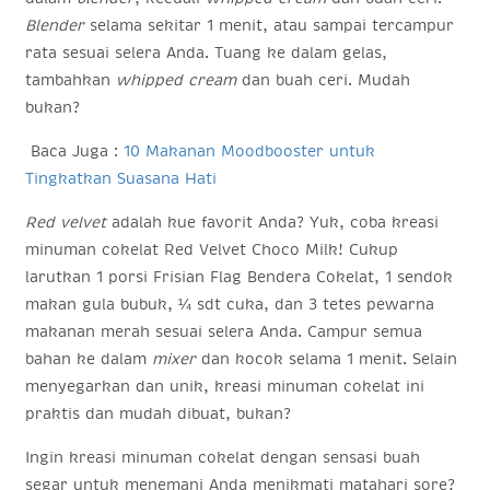
Blender
selama sekitar 1 menit, atau sampai tercampur
rata sesuai selera Anda. Tuang ke dalam gelas,
tambahkan
whipped cream
dan buah ceri. Mudah
bukan?
Baca Juga :
10 Makanan Moodbooster untuk
Tingkatkan Suasana Hati
Red velvet
adalah kue favorit Anda? Yuk, coba kreasi
minuman cokelat Red Velvet Choco Milk! Cukup
larutkan 1 porsi Frisian Flag Bendera Cokelat, 1 sendok
makan gula bubuk, ¼ sdt cuka, dan 3 tetes pewarna
makanan merah sesuai selera Anda. Campur semua
bahan ke dalam
mixer
dan kocok
selama 1 menit. Selain
menyegarkan dan unik, kreasi minuman cokelat ini
praktis dan mudah dibuat, bukan?
Ingin kreasi minuman cokelat dengan sensasi buah
segar untuk menemani Anda menikmati matahari sore?