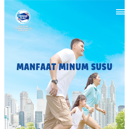
BUILDING
STRONG FAMILIES
SINCE 1871