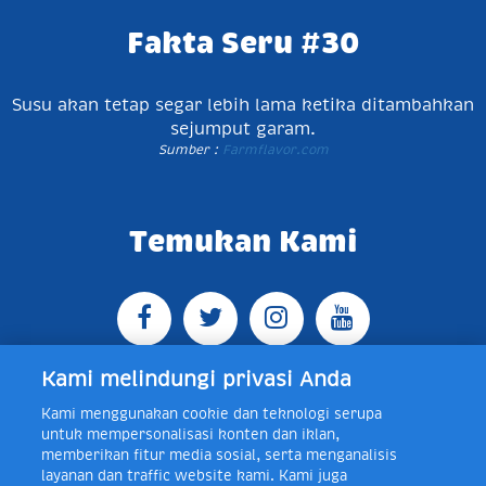
Fakta Seru #30
Susu akan tetap segar lebih lama ketika ditambahkan
sejumput garam.
Sumber :
Farmflavor.com
Temukan Kami
Kami melindungi privasi Anda
Kami menggunakan cookie dan teknologi serupa
Jl. Raya Bogor KM 5, Pasar Rebo, Jakarta Timur,
untuk mempersonalisasi konten dan iklan,
Indonesia 13760
Map
Telp +62 21 8410945 | PO BOX
memberikan fitur media sosial, serta menganalisis
4074 Jakarta 13760 Indonesia
layanan dan traffic website kami. Kami juga