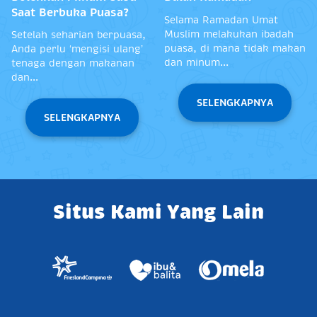
Saat Berbuka Puasa?
Selama Ramadan Umat
Muslim melakukan ibadah
Setelah seharian berpuasa,
puasa, di mana tidak makan
Anda perlu ‘mengisi ulang’
dan minum...
tenaga dengan makanan
dan...
SELENGKAPNYA
SELENGKAPNYA
Situs Kami Yang Lain