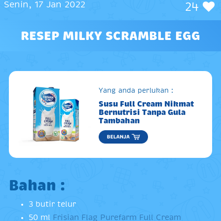
Senin, 17 Jan 2022
24
RESEP MILKY SCRAMBLE EGG
Yang anda perlukan :
Susu Full Cream Nikmat
Bernutrisi Tanpa Gula
Tambahan
Bahan :
3 butir telur
50 ml
Frisian Flag Purefarm Full Cream