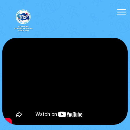
BUILDING
STRONG FAMILIES
SINCE 1871