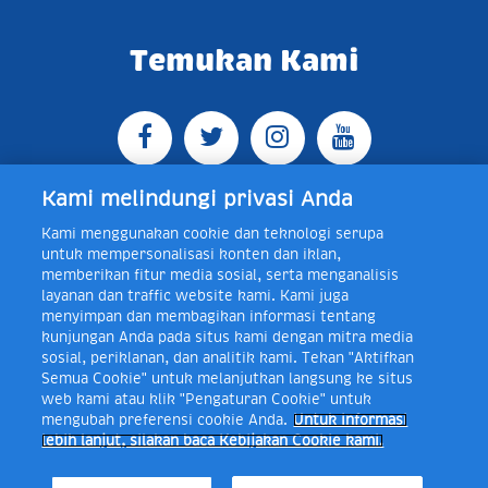
Temukan Kami
Kami melindungi privasi Anda
Kami menggunakan cookie dan teknologi serupa
Jl. Raya Bogor KM 5, Pasar Rebo, Jakarta Timur,
untuk mempersonalisasi konten dan iklan,
Indonesia 13760
Map
Telp +62 21 8410945 | PO BOX
memberikan fitur media sosial, serta menganalisis
4074 Jakarta 13760 Indonesia
layanan dan traffic website kami. Kami juga
Toll Free Layanan Peduli Frisian Flag 0-80018-21-406;
menyimpan dan membagikan informasi tentang
Senin - Jumat, 08:00 - 16:30 WIB, E-mail:
kunjungan Anda pada situs kami dengan mitra media
layanan.peduli@frieslandcampina.com
sosial, periklanan, dan analitik kami. Tekan "Aktifkan
Semua Cookie" untuk melanjutkan langsung ke situs
web kami atau klik "Pengaturan Cookie" untuk
mengubah preferensi cookie Anda.
Untuk informasi
Frisian Flag Indonesia is a subsidiary of Royal FrieslandCampina N.V.
lebih lanjut, silakan baca Kebijakan Cookie kami.
Copyright © 2017. All rights reserved.
Syarat Ketentuan
Kebijakan Cookie
Pengaturan Cookie