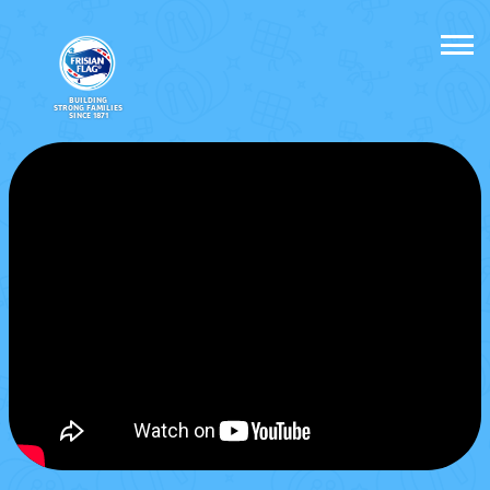
BUILDING
STRONG FAMILIES
SINCE 1871