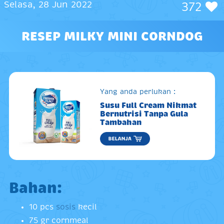
Selasa, 28 Jun 2022
372
RESEP MILKY MINI CORNDOG
Yang anda perlukan :
Susu Full Cream Nikmat
Bernutrisi Tanpa Gula
Tambahan
Bahan:
10 pcs
sosis
kecil
75 gr cornmeal