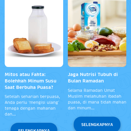
Mitos atau Fakta:
Jaga Nutrisi Tubuh di
Bolehkah Minum Susu
Bulan Ramadan
Saat Berbuka Puasa?
Selama Ramadan Umat
Muslim melakukan ibadah
Setelah seharian berpuasa,
puasa, di mana tidak makan
Anda perlu ‘mengisi ulang’
dan minum...
tenaga dengan makanan
dan...
SELENGKAPNYA
SELENGKAPNYA