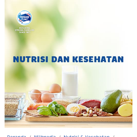
BUILDING
STRONG FAMILIES
SINCE 1871