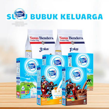
BUILDING
STRONG FAMILIES
SINCE 1871