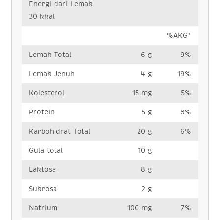
Energi dari Lemak
30 kkal
%AKG*
Lemak Total
6 g
9%
Lemak Jenuh
4 g
19%
Kolesterol
15 mg
5%
Protein
5 g
8%
Karbohidrat Total
20 g
6%
Gula total
10 g
Laktosa
8 g
Sukrosa
2 g
Natrium
100 mg
7%