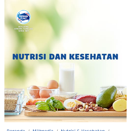
BUILDING
STRONG FAMILIES
SINCE 1871