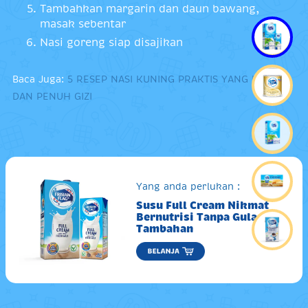
Tambahkan margarin dan daun bawang,
masak sebentar
Nasi goreng siap disajikan
Baca Juga:
5 RESEP NASI KUNING PRAKTIS YANG LEZAT
DAN PENUH GIZI
Yang anda perlukan :
Susu Full Cream Nikmat
Bernutrisi Tanpa Gula
Tambahan