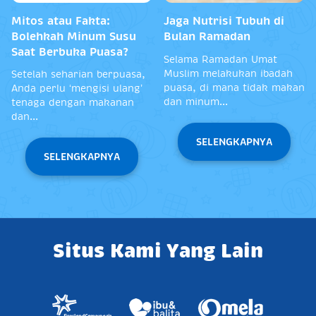
si Tubuh di
17 Makanan Sahur
5 Menu Sahu
madan
Kenyang Lebih Lama dan
Agar Tidak 
Tips Sahur Berenergi
Selama Ber
madan Umat
akukan ibadah
Demi mengawali puasa
Kamu perlu m
mana tidak makan
yang baik dan tetap
sahur bernutr
..
berenergi sepanjang hari,
bekal kamu m
diawali denga...
ibadah pu...
NGKAPNYA
SELENGKAPNYA
SELEN
Situs Kami Yang Lain