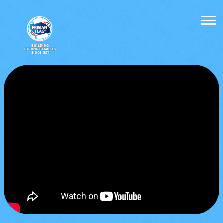
BUILDING
STRONG FAMILIES
SINCE 1871