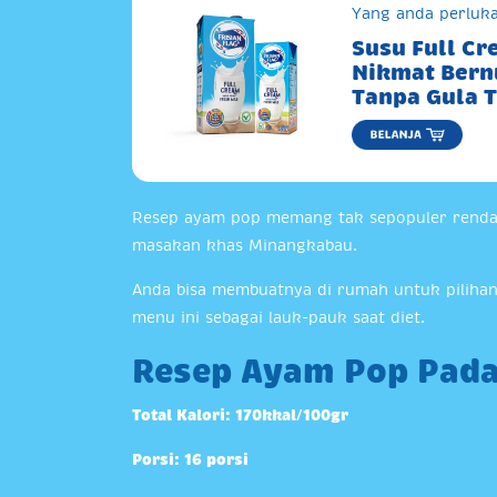
Yang anda perluka
Susu Full C
Nikmat Bernu
Tanpa Gula 
Resep ayam pop memang tak sepopuler rendan
masakan khas Minangkabau.
Anda bisa membuatnya di rumah untuk pilihan 
menu ini sebagai lauk-pauk saat diet.
Resep Ayam Pop Pad
Total Kalori: 170kkal/100gr
Porsi: 16 porsi