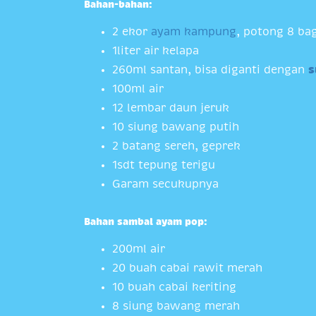
Bahan-bahan:
2 ekor
ayam kampung
, potong 8 ba
1liter air kelapa
260ml santan, bisa diganti dengan
s
100ml air
12 lembar daun jeruk
10 siung bawang putih
2 batang sereh, geprek
1sdt tepung terigu
Garam secukupnya
Bahan sambal ayam pop:
200ml air
20 buah cabai rawit merah
10 buah cabai keriting
8 siung bawang merah