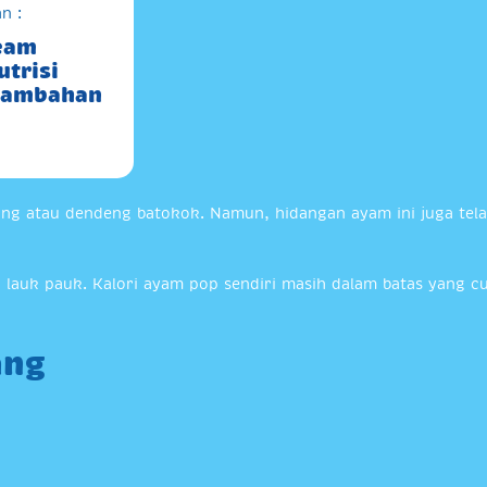
n :
ream
trisi
Tambahan
g atau dendeng batokok. Namun, hidangan ayam ini juga telah
lauk pauk. Kalori ayam pop sendiri masih dalam batas yang cuk
ang