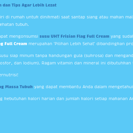
 dan Tips Agar Lebih Lezat
ri di rumah untuk dinikmati saat santap siang atau makan ma
ehatan tubuh.
dapat mengonsumsi
susu UHT Frisian Flag Full Cream
yang sudah
ag Full Cream
merupakan 'Pilihan Lebih Sehat' dibandingkan pro
su siap minum tanpa kandungan gula (sukrosa) dan mengandung
osfor, dan Iodium). Ragam vitamin dan mineral ini dibutuhkan 
rnutrisi!
lag Massa Tubuh
yang dapat membantu Anda dalam mengetahui 
ng kebutuhan kalori harian dan jumlah kalori setiap makana