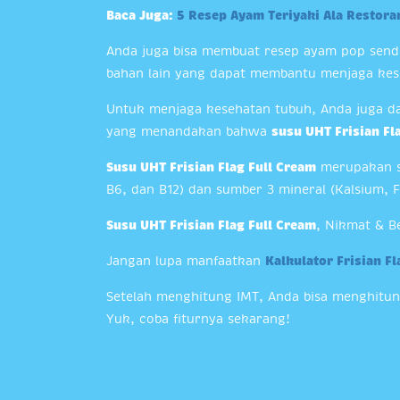
Baca Juga:
5 Resep Ayam Teriyaki Ala Restoran
Anda juga bisa membuat resep ayam pop sendi
bahan lain yang dapat membantu menjaga kes
Untuk menjaga kesehatan tubuh, Anda juga 
yang menandakan bahwa
susu UHT Frisian Fl
Susu UHT Frisian Flag Full Cream
merupakan su
B6, dan B12) dan sumber 3 mineral (Kalsium, F
Susu UHT Frisian Flag Full Cream
, Nikmat & Be
Jangan lupa manfaatkan
Kalkulator Frisian F
Setelah menghitung IMT, Anda bisa menghitu
Yuk, coba fiturnya sekarang!