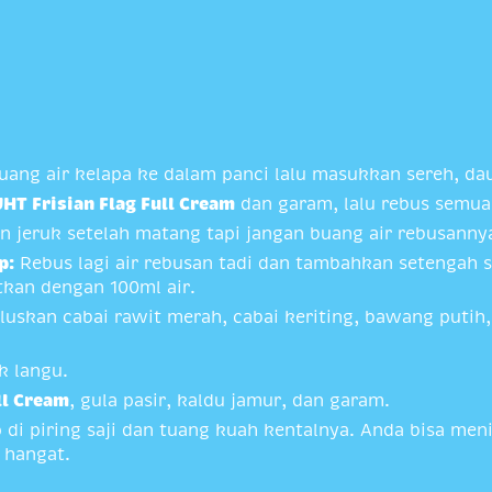
Tuang air kelapa ke dalam panci lalu masukkan sereh, da
HT Frisian Flag Full Cream
dan garam, lalu rebus semu
n jeruk setelah matang tapi jangan buang air rebusanny
p:
Rebus lagi air rebusan tadi dan tambahkan setengah 
utkan dengan 100ml air.
uskan cabai rawit merah, cabai keriting, bawang putih
k langu.
ll Cream
, gula pasir, kaldu jamur, dan garam.
 di piring saji dan tuang kuah kentalnya. Anda bisa me
 hangat.