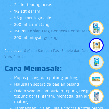
2 sdm tepung beras
1/2 sdt garam
45 gr mentega cair
200 ml air matang
150 ml
Frisian Flag Bendera Kental Manis
300 ml minyak
goreng
Baca Juga:
6 Menu Sarapan Pagi Simple dan Bernutrisi.
Yuk, Coba!
Cara Memasak:
Kupas pisang dan potong-potong
Haluskan sepertiga bagian pisang
Dalam wadah campurkan tepung terigu,
tepung beras, garam, mentega, dan air
matang
Tambahkan Frisian Flag Bendera Kental Manis,