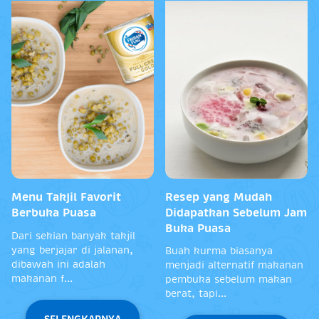
Menu Takjil Favorit
Resep yang Mudah
Berbuka Puasa
Didapatkan Sebelum Jam
Buka Puasa
Dari sekian banyak takjil
yang berjajar di jalanan,
Buah kurma biasanya
dibawah ini adalah
menjadi alternatif makanan
makanan f...
pembuka sebelum makan
berat, tapi...
SELENGKAPNYA