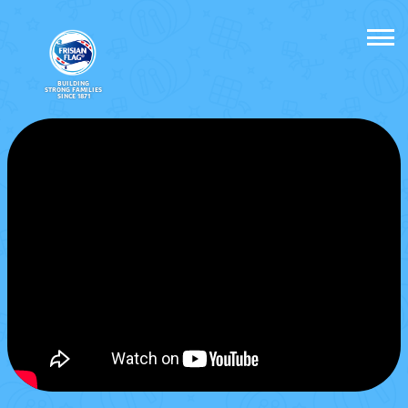
BUILDING
STRONG FAMILIES
SINCE 1871