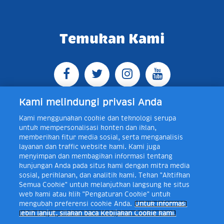
Temukan Kami
Kami melindungi privasi Anda
Kami menggunakan cookie dan teknologi serupa
Jl. Raya Bogor KM 5, Pasar Rebo, Jakarta Timur,
untuk mempersonalisasi konten dan iklan,
Indonesia 13760
Map
Telp +62 21 8410945 | PO BOX
memberikan fitur media sosial, serta menganalisis
4074 Jakarta 13760 Indonesia
layanan dan traffic website kami. Kami juga
Toll Free Layanan Peduli Frisian Flag 0-80018-21-406;
menyimpan dan membagikan informasi tentang
Senin - Jumat, 08:00 - 16:30 WIB, E-mail:
kunjungan Anda pada situs kami dengan mitra media
layanan.peduli@frieslandcampina.com
sosial, periklanan, dan analitik kami. Tekan "Aktifkan
Semua Cookie" untuk melanjutkan langsung ke situs
web kami atau klik "Pengaturan Cookie" untuk
mengubah preferensi cookie Anda.
Untuk informasi
Frisian Flag Indonesia is a subsidiary of Royal FrieslandCampina N.V.
lebih lanjut, silakan baca Kebijakan Cookie kami.
Copyright © 2017. All rights reserved.