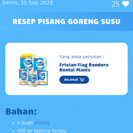
Senin, 25 Sep 2023
25
RESEP PISANG GORENG SUSU
Yang anda perlukan :
Frisian Flag Bendera
Kental Manis
Bahan:
4 buah
pisang
200 gr tepung terigu