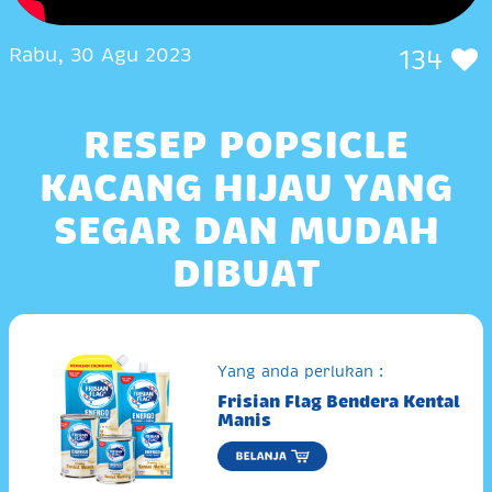
Rabu, 30 Agu 2023
134
RESEP POPSICLE
KACANG HIJAU YANG
SEGAR DAN MUDAH
DIBUAT
Yang anda perlukan :
Frisian Flag Bendera Kental
Manis