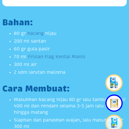
Bahan:
80 gr
kacang
hijau
200 ml santan
60 gr gula pasir
70 ml
Frisian Flag Kental Manis
300 ml air
2 sdm larutan maizena
Cara Membuat:
Masukkan kacang hijau 80 gr lalu tambahkan air
400 ml dan rendam selama 3-5 jam lalu rebus
hingga matang
Siapkan dan panaskan wajan, lalu masukkan air
300 ml