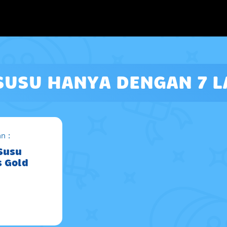
 SUSU HANYA DENGAN 7
n :
 Susu
s Gold