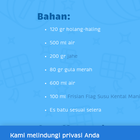
Bahan:
120 gr kolang-kaling
500 ml air
200 gr
jahe
80 gr gula merah
600 ml air
100 ml
Frisian Flag Susu Kental Man
Es batu sesuai selera
Cara Memasak:
Kami melindungi privasi Anda