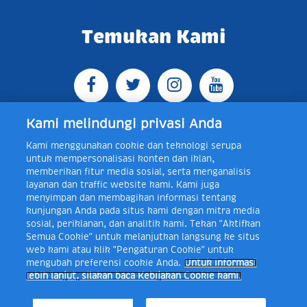
Temukan Kami
Kami melindungi privasi Anda
Kami menggunakan cookie dan teknologi serupa
Jl. Raya Bogor KM 5, Pasar Rebo, Jakarta Timur,
untuk mempersonalisasi konten dan iklan,
Indonesia 13760
Map
Telp +62 21 8410945 | PO BOX
memberikan fitur media sosial, serta menganalisis
4074 Jakarta 13760 Indonesia
layanan dan traffic website kami. Kami juga
Toll Free Layanan Peduli Frisian Flag 0-80018-21-406;
menyimpan dan membagikan informasi tentang
Senin - Jumat, 08:00 - 16:30 WIB, E-mail:
kunjungan Anda pada situs kami dengan mitra media
layanan.peduli@frieslandcampina.com
sosial, periklanan, dan analitik kami. Tekan "Aktifkan
Semua Cookie" untuk melanjutkan langsung ke situs
web kami atau klik "Pengaturan Cookie" untuk
mengubah preferensi cookie Anda.
Untuk informasi
Frisian Flag Indonesia is a subsidiary of Royal FrieslandCampina N.V.
lebih lanjut, silakan baca Kebijakan Cookie kami.
Copyright © 2017. All rights reserved.
Syarat Ketentuan
Kebijakan Cookie
Pengaturan Cookie
Kebijakan Privasi