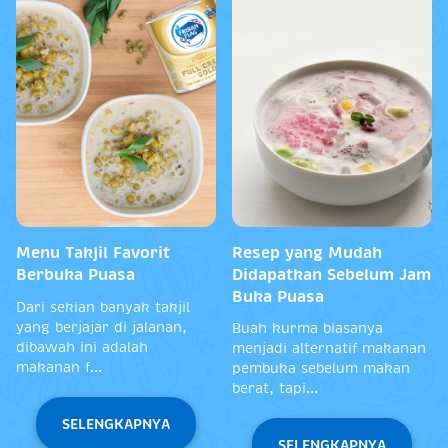
Menu Takjil Favorit
Resep yang Mudah
Berbuka Puasa
Didapatkan Sebelum Jam
Buka Puasa
Dari sekian banyak takjil
yang berjajar di jalanan,
Buah kurma biasanya
dibawah ini adalah
menjadi alternatif makanan
makanan f...
pembuka sebelum makan
berat, tapi...
SELENGKAPNYA
SELENGKAPNYA