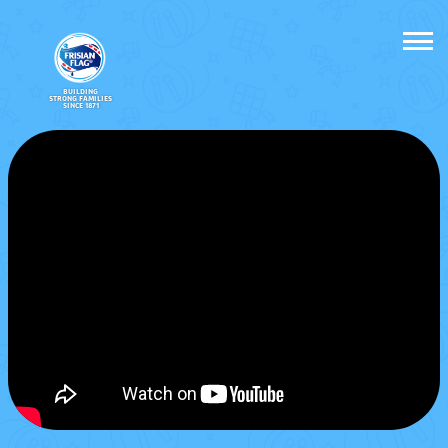
BUILDING
STRONG FAMILIES
SINCE 1871