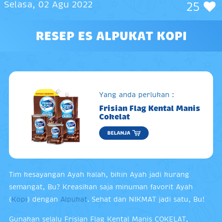
Selasa, 02 Agu 2022
25
RESEP ES ALPUKAT KOPI
Yang anda perlukan :
Frisian Flag Kental Manis
Cokelat
Tim kesayangan Ayah kalah, bikin Ayah jadi kurang
semangat, Bu? Kreasikan saja minuman favorit Ayah
(
Kopi
) dengan
Alpukat
. Sehat dan NIKMAT jadi satu, Bu!
Gunakan selalu Frisian Flag Kental Manis COKELAT,