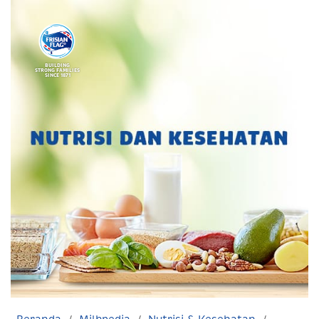
BUILDING
STRONG FAMILIES
SINCE 1871