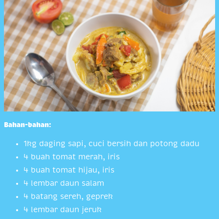
Bahan-bahan:
1kg daging sapi, cuci bersih dan potong dadu
4 buah tomat merah, iris
4 buah tomat hijau, iris
4 lembar daun salam
4 batang sereh, geprek
4 lembar daun jeruk