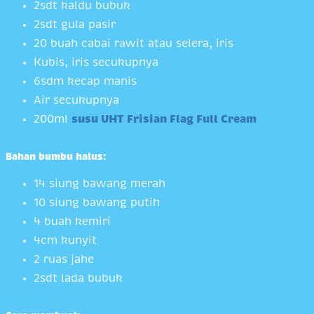
2sdt kaldu bubuk
2sdt gula pasir
20 buah cabai rawit atau selera, iris
Kubis, iris secukupnya
6sdm kecap manis
Air secukupnya
200ml
susu UHT Frisian Flag Full Cream
Bahan bumbu halus:
14 siung bawang merah
10 siung bawang putih
4 buah kemiri
4cm kunyit
2 ruas jahe
2sdt lada bubuk