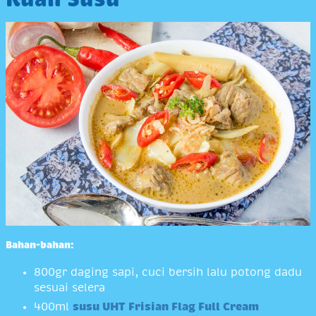
Bahan-bahan:
800gr daging sapi, cuci bersih lalu potong dadu
sesuai selera
400ml
susu UHT Frisian Flag Full Cream