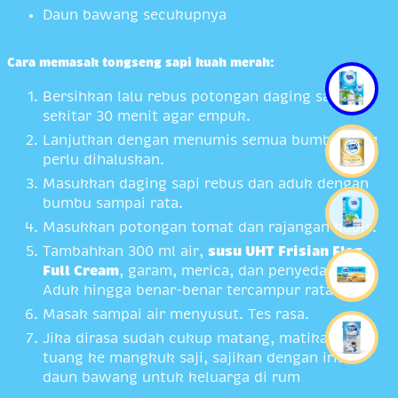
Daun bawang secukupnya
Cara memasak tongseng sapi kuah merah:
Bersihkan lalu rebus potongan daging sapi
sekitar 30 menit agar empuk.
Lanjutkan dengan menumis semua bumbu yang
perlu dihaluskan.
Masukkan daging sapi rebus dan aduk dengan
bumbu sampai rata.
Masukkan potongan tomat dan rajangan kubis.
Tambahkan 300 ml air,
susu UHT Frisian Flag
Full Cream
, garam, merica, dan penyedap rasa.
Aduk hingga benar-benar tercampur rata.
Masak sampai air menyusut. Tes rasa.
Jika dirasa sudah cukup matang, matikan api,
tuang ke mangkuk saji, sajikan dengan irisan
daun bawang untuk keluarga di rum