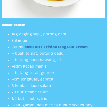
Bahan-bahan:
1kg daging sapi, potong dadu
3liter air
400ml
susu UHT Frisian Flag Full Cream
4 buah tomat, potong dadu
4 batang daun bawang, iris
4sdm kecap manis
4 batang serai, geprek
4cm lengkuas, geprek
8 lembar daun salam
20 butir cabe rawit
1/2 butir kubis, iris
Gula, garam, dan merica bubuk secukupnya