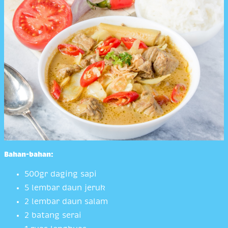
Bahan-bahan:
500gr daging sapi
5 lembar daun jeruk
2 lembar daun salam
2 batang serai