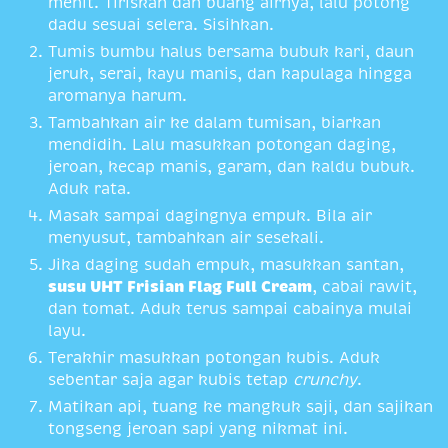
menit. Tiriskan dan buang airnya, lalu potong
dadu sesuai selera. Sisihkan.
Tumis bumbu halus bersama bubuk kari, daun
jeruk, serai, kayu manis, dan kapulaga hingga
aromanya harum.
Tambahkan air ke dalam tumisan, biarkan
mendidih. Lalu masukkan potongan daging,
jeroan, kecap manis, garam, dan kaldu bubuk.
Aduk rata.
Masak sampai dagingnya empuk. Bila air
menyusut, tambahkan air sesekali.
Jika daging sudah empuk, masukkan santan,
susu UHT Frisian Flag Full Cream
, cabai rawit,
dan tomat. Aduk terus sampai cabainya mulai
layu.
Terakhir masukkan potongan kubis. Aduk
sebentar saja agar kubis tetap
crunchy
.
Matikan api, tuang ke mangkuk saji, dan sajikan
tongseng jeroan sapi yang nikmat ini.