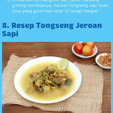
goreng secukupnya. Sajikan tongseng sapi kuah
susu yang gurih dan lezat ini selagi hangat.
8. Resep Tongseng Jeroan
Sapi