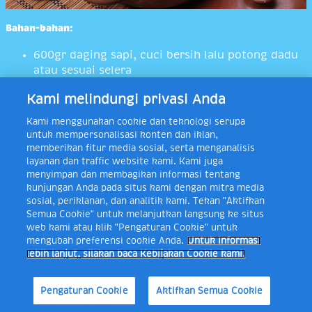
Bahan-bahan:
600gr daging sapi, cuci bersih lalu potong dadu
atau sesuai selera
200ml
susu UHT Frisian Flag Full Cream
Kami melindungi privasi Anda
1,8lt air
Kami menggunakan cookie dan teknologi serupa
30 butir cabai rawit
untuk mempersonalisasi konten dan iklan,
14 butir cengkih
memberikan fitur media sosial, serta menganalisis
layanan dan traffic website kami. Kami juga
10cm kayu manis
menyimpan dan membagikan informasi tentang
6 lembar daun jeruk
kunjungan Anda pada situs kami dengan mitra media
sosial, periklanan, dan analitik kami. Tekan "Aktifkan
4 buah kentang, potong sesuai selera
Semua Cookie" untuk melanjutkan langsung ke situs
4 buah tomat, potong sesuai selera
web kami atau klik "Pengaturan Cookie" untuk
4 lembar daun salam
mengubah preferensi cookie Anda.
Untuk informasi
lebih lanjut, silakan baca Kebijakan Cookie kami.
4 batang daun bawang, iris-iris
2 ruas jempol lengkuas, geprek
Resep
Resep
Resep
Tips
Promo
Beranda
Kue
Pengaturan Cookie
Aktifkan Semua Cookie
Sahur
Takjil
Ramadan
Ramadan
2 batang serai, geprek
Kering