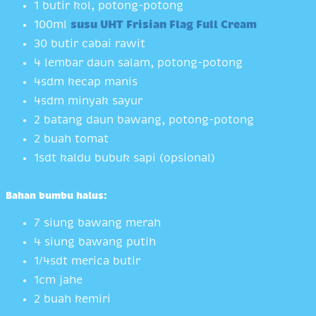
1 butir kol, potong-potong
100ml
susu UHT Frisian Flag Full Cream
30 butir cabai rawit
4 lembar daun salam, potong-potong
4sdm kecap manis
4sdm minyak sayur
2 batang daun bawang, potong-potong
2 buah tomat
1sdt kaldu bubuk sapi (opsional)
Bahan bumbu halus:
7 siung bawang merah
4 siung bawang putih
1/4sdt merica butir
1cm jahe
2 buah kemiri