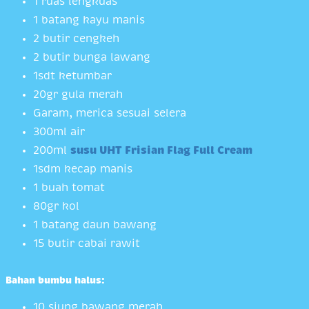
1 ruas lengkuas
1 batang kayu manis
2 butir cengkeh
2 butir bunga lawang
1sdt ketumbar
20gr gula merah
Garam, merica sesuai selera
300ml air
200ml
susu UHT Frisian Flag Full Cream
1sdm kecap manis
1 buah tomat
80gr kol
1 batang daun bawang
15 butir cabai rawit
Bahan bumbu halus:
10 siung bawang merah