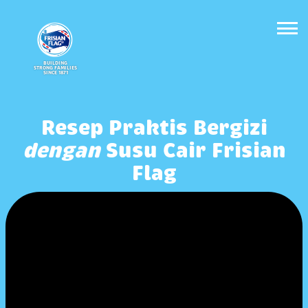
BUILDING
STRONG FAMILIES
SINCE 1871
Resep Praktis Bergizi
dengan
Susu Cair Frisian
Flag