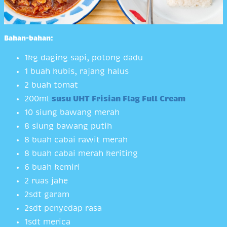
Bahan-bahan:
1kg daging sapi, potong dadu
1 buah kubis, rajang halus
2 buah tomat
200ml
susu UHT Frisian Flag Full Cream
10 siung bawang merah
8 siung bawang putih
8 buah cabai rawit merah
8 buah cabai merah keriting
6 buah kemiri
2 ruas jahe
2sdt garam
2sdt penyedap rasa
1sdt merica