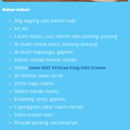
Bahan-bahan:
2kg daging dan jeroan sapi
4lt air
1 butir kubis, cuci bersih dan potong-potong
16 buah tomat kecil, potong-potong
16 butir kapulaga, geprek
240ml santan kental instan
100ml
susu UHT Frisian Flag Full Cream
30 lembar daun jeruk
20cm kayu manis
10sdm kecap manis
8 batang serai, geprek
4 genggam cabai rawit merah
2sdm bubuk kari
Minyak goreng secukupnya