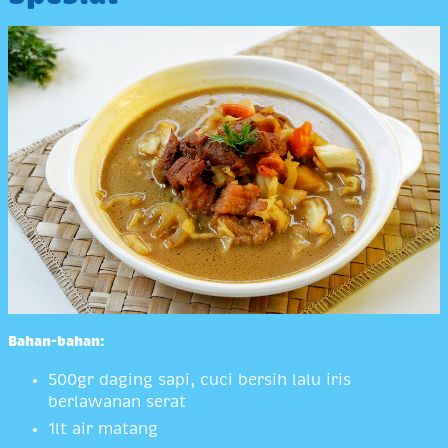
Bahan-bahan:
500gr daging sapi, cuci bersih lalu iris
berlawanan serat
1lt air matang