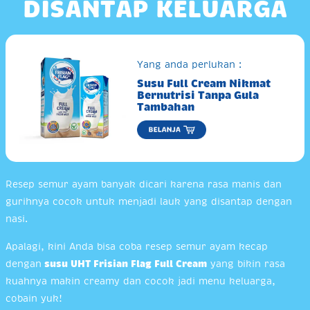
DISANTAP KELUARGA
Yang anda perlukan :
Susu Full Cream Nikmat
Bernutrisi Tanpa Gula
Tambahan
Resep semur ayam banyak dicari karena rasa manis dan
gurihnya cocok untuk menjadi lauk yang disantap dengan
nasi.
Apalagi, kini Anda bisa coba resep semur ayam kecap
dengan
susu UHT Frisian Flag Full Cream
yang bikin rasa
kuahnya makin creamy dan cocok jadi menu keluarga,
cobain yuk!