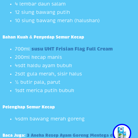
4 lembar daun salam
12 siung bawang putih
10 siung bawang merah (haluskan)
Bahan Kuah & Penyedap Semur Kecap
700ml
susu UHT Frisian Flag Full Cream
200ml kecap manis
4sdt kaldu ayam bubuk
2sdt gula merah, sisir halus
½ butir pala, parut
1sdt merica putih bubuk
Pelengkap Semur Kecap
4sdm bawang merah goreng
Baca Juga:
3 Aneka Resep Ayam Goreng Mentega dan