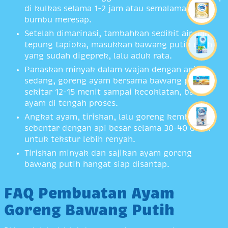
di kulkas selama 1-2 jam atau semalaman agar
bumbu meresap.
Setelah dimarinasi, tambahkan sedikit air dan
tepung tapioka, masukkan bawang putih utuh
yang sudah digeprek, lalu aduk rata.
Panaskan minyak dalam wajan dengan api
sedang, goreng ayam bersama bawang putih
sekitar 12-15 menit sampai kecoklatan, balik
ayam di tengah proses.
Angkat ayam, tiriskan, lalu goreng kembali
sebentar dengan api besar selama 30-40 detik
untuk tekstur lebih renyah.
Tiriskan minyak dan sajikan ayam goreng
bawang putih hangat siap disantap.
FAQ Pembuatan Ayam
Goreng Bawang Putih