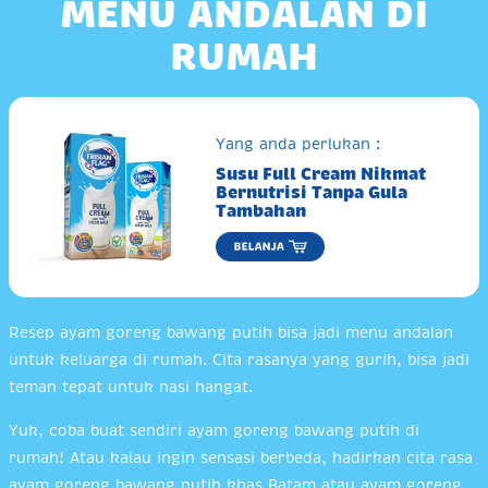
MENU ANDALAN DI
RUMAH
Yang anda perlukan :
Susu Full Cream Nikmat
Bernutrisi Tanpa Gula
Tambahan
Resep ayam goreng bawang putih bisa jadi menu andalan
untuk keluarga di rumah. Cita rasanya yang gurih, bisa jadi
teman tepat untuk nasi hangat.
Yuk, coba buat sendiri ayam goreng bawang putih di
rumah! Atau kalau ingin sensasi berbeda, hadirkan cita rasa
ayam goreng bawang putih khas Batam atau ayam goreng