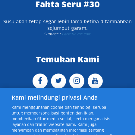
Fakta Seru #30
Susu akan tetap segar lebih lama ketika ditambahkan
sejumput garam.
Sumber :
Farmflavor.com
Temukan Kami
Kami melindungi privasi Anda
Kami menggunakan cookie dan teknologi serupa
Jl. Raya Bogor KM 5, Pasar Rebo, Jakarta Timur,
untuk mempersonalisasi konten dan iklan,
Indonesia 13760
Map
Telp +62 21 8410945 | PO BOX
memberikan fitur media sosial, serta menganalisis
4074 Jakarta 13760 Indonesia
layanan dan traffic website kami. Kami juga
Toll Free Layanan Peduli Frisian Flag 0-80018-21-406;
menyimpan dan membagikan informasi tentang