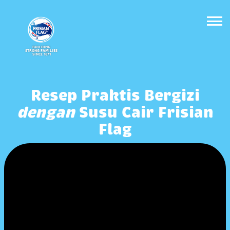
BUILDING
STRONG FAMILIES
SINCE 1871
Resep Praktis Bergizi
dengan
Susu Cair Frisian
Flag