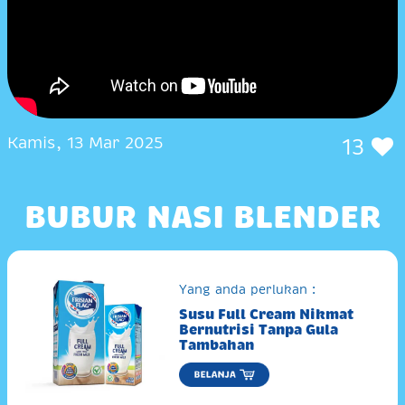
Kamis, 13 Mar 2025
13
BUBUR NASI BLENDER
Yang anda perlukan :
Susu Full Cream Nikmat
Bernutrisi Tanpa Gula
Tambahan