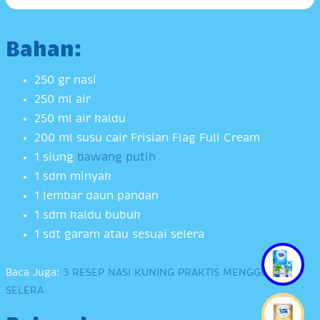
Bahan:
250 gr nasi
250 ml air
250 ml air kaldu
200 ml susu cair Frisian Flag Full Cream
1 siung
bawang putih
1 sdm minyak
1 lembar daun pandan
1 sdm kaldu bubuk
1 sdt garam atau sesuai selera
Baca Juga:
3 RESEP NASI KUNING PRAKTIS MENGGUGAH
SELERA