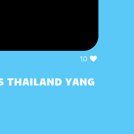
10
S THAILAND YANG