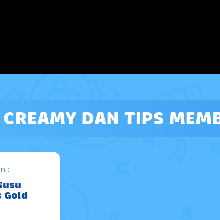
G CREAMY DAN TIPS MEM
n :
 Susu
s Gold