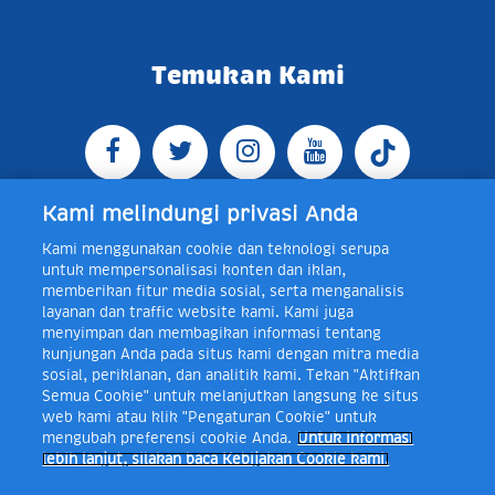
Temukan Kami
Kami melindungi privasi Anda
Kami menggunakan cookie dan teknologi serupa
Jl. Raya Bogor KM 5, Pasar Rebo, Jakarta Timur,
untuk mempersonalisasi konten dan iklan,
Indonesia 13760
Map
Telp +62 21 8410945 | PO BOX
memberikan fitur media sosial, serta menganalisis
4074 Jakarta 13760 Indonesia
layanan dan traffic website kami. Kami juga
Toll Free Layanan Peduli Frisian Flag 0-80018-21-406;
menyimpan dan membagikan informasi tentang
Senin - Jumat, 08:00 - 16:30 WIB, E-mail:
kunjungan Anda pada situs kami dengan mitra media
layanan.peduli@frieslandcampina.com
sosial, periklanan, dan analitik kami. Tekan "Aktifkan
Semua Cookie" untuk melanjutkan langsung ke situs
web kami atau klik "Pengaturan Cookie" untuk
mengubah preferensi cookie Anda.
Untuk informasi
Frisian Flag Indonesia is a subsidiary of Royal FrieslandCampina N.V.
lebih lanjut, silakan baca Kebijakan Cookie kami.
Copyright © 2017. All rights reserved.
Syarat & Ketentuan
Kebijakan Cookie
Pengaturan Cookie