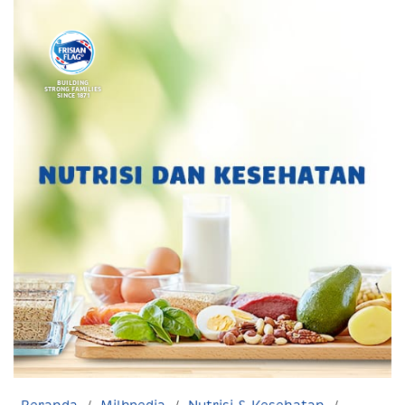
BUILDING
STRONG FAMILIES
SINCE 1871