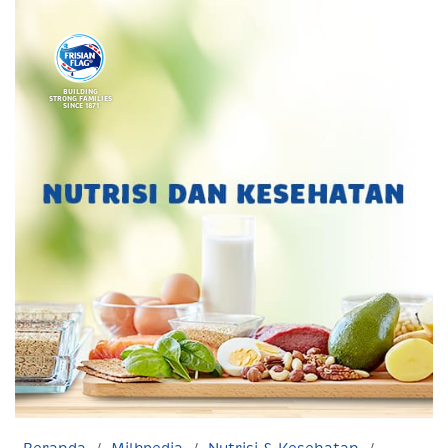
BUILDING
STRONG FAMILIES
SINCE 1871