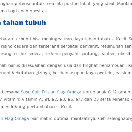
gkan potensi untuk memiliki postur tubuh yang ideal. Manfaat
ma bagi anak obesitas.
 tahan tubuh
ehatan terbukti bisa meningkatkan daya tahan tubuh si Kecil.
isiko cedera dan terserang berbagai penyakit. Melakukan sena
ngi risiko cedera, terkena penyakit jantung, kanker, obesita
ak harus disesuaikan dengan usia dan tingkat kemampuan fisik
uhi kebutuhan gizinya, berikan asupan kaya protein, kalsium 
ak bersama
Susu Cair Frisian Flag Omega
untuk anak 6-12 tahun,
7 Vitamin: Vitamin A, B1, B2, B3, B6, B12 dan D3 serta Mineral
k mendukung pertumbuhan si Kecil.
ian Flag Omega
biar makin optimal manfaatnya! Cek selengkap