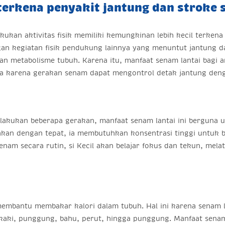
terkena penyakit jantung dan stroke
kukan aktivitas fisik memiliki kemungkinan lebih kecil terkena
ngan kegiatan fisik pendukung lainnya yang menuntut jantung d
dan metabolisme tubuh. Karena itu, manfaat senam lantai bagi
ya karena gerakan senam dapat mengontrol detak jantung deng
kukan beberapa gerakan, manfaat senam lantai ini berguna un
kan dengan tepat, ia membutuhkan konsentrasi tinggi untuk b
nam secara rutin, si Kecil akan belajar fokus dan tekun, mel
embantu membakar kalori dalam tubuh. Hal ini karena senam l
 kaki, punggung, bahu, perut, hingga punggung. Manfaat senam