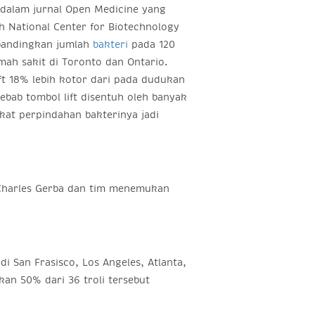
 dalam jurnal Open Medicine yang
eh National Center for Biotechnology
bandingkan jumlah
bakteri
pada 120
umah sakit di Toronto dan Ontario.
ift 18% lebih kotor dari pada dudukan
sebab tombol lift disentuh oleh banyak
kat perpindahan bakterinya jadi
, Charles Gerba dan tim menemukan
i San Frasisco, Los Angeles, Atlanta,
an 50% dari 36 troli tersebut