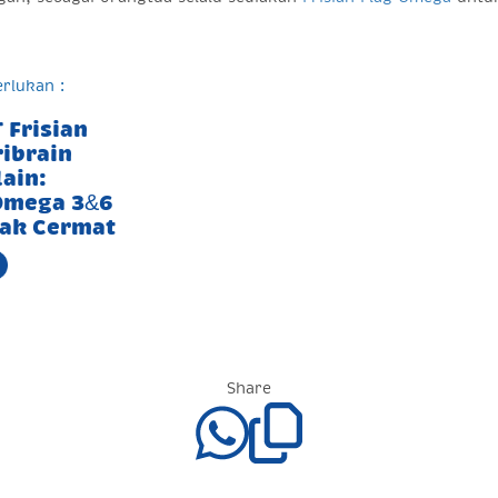
rlukan :
 Frisian
ribrain
ain:
Omega 3&6
ak Cermat
Share