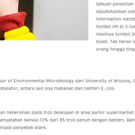
Sebuah penelitian
dipublikasikan ol
Information mem
tombol lift di 3 r
Hasilnya tombol l
toilet. Tak heran 
orang hingga ting
essor of Environmental Microbiology dari University of Arizona
alator, antara lain sisa makanan dan bakteri E. coli.
an kebersihan pada troli belanjaan di area parkir supermarket d
menyatakan bahwa 72% dari 85 troli penuh dengan bakteri. Bahk
enjadi penyebab diare.