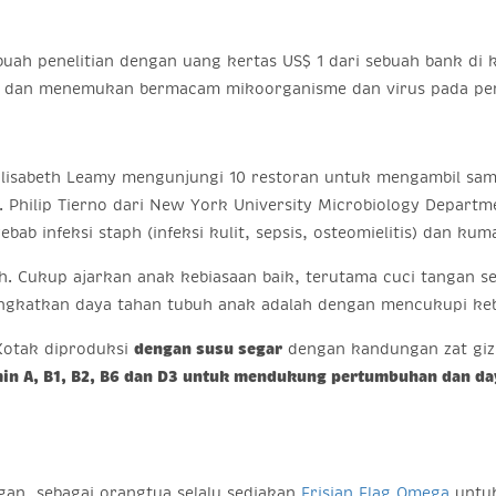
uah penelitian dengan uang kertas US$ 1 dari sebuah bank di 
tian dan menemukan bermacam mikoorganisme dan virus pada 
isabeth Leamy mengunjungi 10 restoran untuk mengambil samp
 Dr. Philip Tierno dari New York University Microbiology Depar
ab infeksi staph (infeksi kulit, sepsis, osteomielitis) dan k
h. Cukup ajarkan anak kebiasaan baik, terutama cuci tangan 
ingkatkan daya tahan tubuh anak adalah dengan mencukupi keb
Kotak diproduksi
dengan susu segar
dengan kandungan zat gizi
min A, B1, B2, B6 dan D3 untuk mendukung pertumbuhan dan day
an, sebagai orangtua selalu sediakan
Frisian Flag Omega
untuk