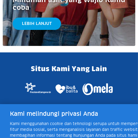
coba
LEBIH LANJUT
Situs Kami Yang Lain
Kami melindungi privasi Anda
Jl. Raya Bogor KM 5, Pasar Rebo, Ja
Kami menggunakan cookie dan teknologi serupa untuk mempers
Toll Free Layanan 
fitur media sosial, serta menganalisis layanan dan traffic web
membagikan informasi tentang kunjungan Anda pada situs kami d