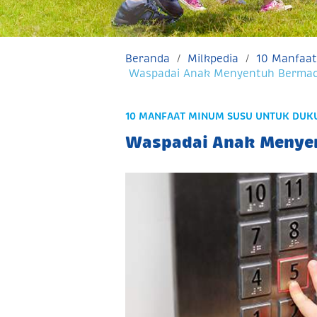
Beranda
Milkpedia
10 Manfaat
Waspadai Anak Menyentuh Berma
10 MANFAAT MINUM SUSU UNTUK DUK
Waspadai Anak Menye