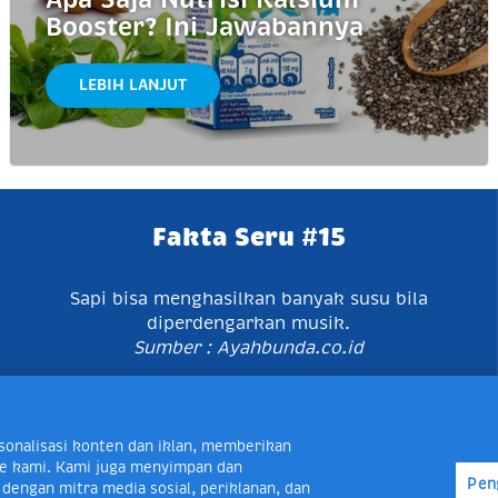
Booster? Ini Jawabannya
LEBIH LANJUT
Fakta Seru #15
Sapi bisa menghasilkan banyak susu bila
diperdengarkan musik.
Sumber : Ayahbunda.co.id
karta Timur, Indonesia 13760
Map
Telp +62 21 8410945 | P
onalisasi konten dan iklan, memberikan
Peduli Frisian Flag 0-80018-21-406; Senin - Jumat, 08:00 -
site kami. Kami juga menyimpan dan
Pen
layanan.peduli@frieslandcampina.com
engan mitra media sosial, periklanan, dan