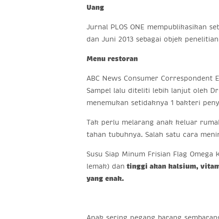
Uang
Jurnal PLOS ONE mempublikasikan seb
dan Juni 2013 sebagai objek peneli
Menu restoran
ABC News Consumer Correspondent El
Sampel lalu diteliti lebih lanjut oleh
menemukan setidaknya 1 bakteri penyeb
Tak perlu melarang anak keluar ruma
tahan tubuhnya. Salah satu cara men
Susu Siap Minum Frisian Flag Omega 
lemak) dan
tinggi akan kalsium, vita
yang enak.
Anak sering pegang barang sembarang