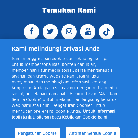
Temukan Kami
Kami melindungi privasi Anda
Kami menggunakan cookie dan teknologi serupa
Jl. Raya Bogor KM 5, Pasar Rebo, Jakarta Timur,
untuk mempersonalisasi konten dan iklan,
Indonesia 13760
Map
Telp +62 21 8410945 | PO BOX
memberikan fitur media sosial, serta menganalisis
4074 Jakarta 13760 Indonesia
layanan dan traffic website kami. Kami juga
Toll Free Layanan Peduli Frisian Flag 0-80018-21-406;
menyimpan dan membagikan informasi tentang
Senin - Jumat, 08:00 - 16:30 WIB, E-mail:
kunjungan Anda pada situs kami dengan mitra media
layanan.peduli@frieslandcampina.com
sosial, periklanan, dan analitik kami. Tekan "Aktifkan
Semua Cookie" untuk melanjutkan langsung ke situs
web kami atau klik "Pengaturan Cookie" untuk
mengubah preferensi cookie Anda.
Untuk informasi
Frisian Flag Indonesia is a subsidiary of Royal FrieslandCampina N.V.
lebih lanjut, silakan baca Kebijakan Cookie kami.
Copyright © 2017. All rights reserved.
Syarat & Ketentuan
Kebijakan Cookie
Pengaturan Cookie
Kebijakan Privasi
Pengaturan Cookie
Aktifkan Semua Cookie