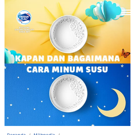
BUILDING
STRONG FAMILIES
SINCE 1871