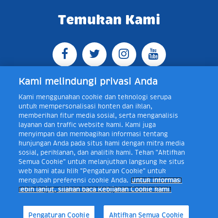
Temukan Kami
Kami melindungi privasi Anda
Kami menggunakan cookie dan teknologi serupa
Jl. Raya Bogor KM 5, Pasar Rebo, Jakarta Timur,
untuk mempersonalisasi konten dan iklan,
Indonesia 13760
Map
Telp +62 21 8410945 | PO BOX
memberikan fitur media sosial, serta menganalisis
4074 Jakarta 13760 Indonesia
layanan dan traffic website kami. Kami juga
Toll Free Layanan Peduli Frisian Flag 0-80018-21-406;
menyimpan dan membagikan informasi tentang
Senin - Jumat, 08:00 - 16:30 WIB, E-mail:
kunjungan Anda pada situs kami dengan mitra media
layanan.peduli@frieslandcampina.com
sosial, periklanan, dan analitik kami. Tekan "Aktifkan
Semua Cookie" untuk melanjutkan langsung ke situs
web kami atau klik "Pengaturan Cookie" untuk
mengubah preferensi cookie Anda.
Untuk informasi
Frisian Flag Indonesia is a subsidiary of Royal FrieslandCampina N.V.
lebih lanjut, silakan baca Kebijakan Cookie kami.
Copyright © 2017. All rights reserved.
Syarat & Ketentuan
Kebijakan Cookie
Pengaturan Cookie
Kebijakan Privasi
Pengaturan Cookie
Aktifkan Semua Cookie