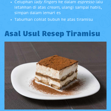
Celupkan
lady fingers
ke dalam
espresso
lalu
letakkan di atas
cream
, ulangi sampai habis,
simpan dalam lemari es
Taburkan coklat bubuk ke atas tiramisu
Asal Usul Resep Tiramisu