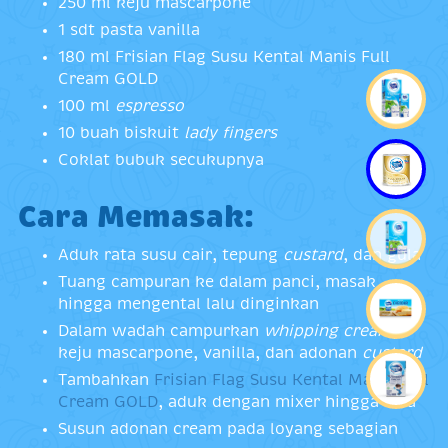
250 ml keju mascarpone
1 sdt pasta vanilla
180 ml
Frisian Flag Susu Kental Manis Full
Cream GOLD
100 ml
espresso
10 buah biskuit
lady fingers
Coklat bubuk secukupnya
Cara Memasak:
Aduk rata susu cair, tepung
custard
, dan gula
Tuang campuran ke dalam panci, masak
hingga mengental lalu dinginkan
Dalam wadah campurkan
whipping cream
,
keju mascarpone, vanilla, dan adonan
custard
Tambahkan
Frisian Flag Susu Kental Manis Full
Cream GOLD
, aduk dengan mixer hingga rata
Susun adonan cream pada loyang sebagian