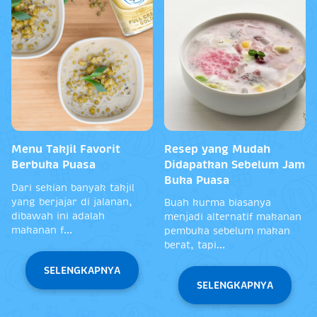
Menu Takjil Favorit
Resep yang Mudah
Berbuka Puasa
Didapatkan Sebelum Jam
Buka Puasa
Dari sekian banyak takjil
yang berjajar di jalanan,
Buah kurma biasanya
dibawah ini adalah
menjadi alternatif makanan
makanan f...
pembuka sebelum makan
berat, tapi...
SELENGKAPNYA
SELENGKAPNYA