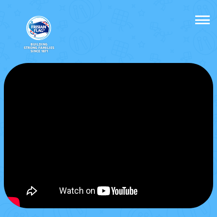
BUILDING
STRONG FAMILIES
SINCE 1871