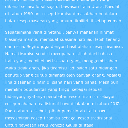
dikenal secara lokal saja di kawasan Italia Utara. Barulah
di tahun 1980-an, resep tiramisu dimasukkan ke dalam
buku resep masakan yang umum dimiliki di setiap rumah.
Sebagaimana yang diketahui, bahwa makanan nikmat
biasanya mampu membuat suasana hati jadi lebih tenang
dan ceria. Begitu juga dengan hasil olahan resep tiramisu.
Nama tiramisu sendiri merupakan istilah dari bahasa
Italia yang memiliki arti sesuatu yang menggembirakan.
Maka tidak aneh, jika tiramisu jadi salah satu hidangan
penutup yang cukup diminati oleh banyak orang. Apalagi
jika disajikan dingin di siang hari yang panas. Meskipun
memiliki popularitas yang tinggi sebagai sebuah
hidangan, nyatanya penobatan resep tiramisu sebagai
resep makanan tradisional baru dilakukan di tahun 2017.
Pada tahun tersebut, pihak pemerintah Italia baru
meresmikan resep tiramisu sebagai resep tradisional
untuk kawasan Friuli Venezia Giulia di Italia.