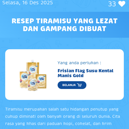
Selasa, 16 Des 2025
33
RESEP TIRAMISU YANG LEZAT
DAN GAMPANG DIBUAT
Yang anda perlukan :
Frisian Flag Susu Kental
Manis Gold
Tiramisu merupakan salah satu hidangan penutup yang
cukup diminati oleh banyak orang di seluruh dunia. Cita
rasa yang khas dari paduan kopi, cokelat, dan krim