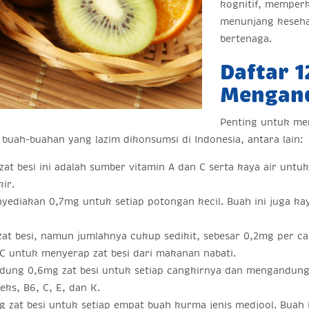
kognitif, memperk
menunjang kesehat
bertenaga.
Daftar 
Mengand
Penting untuk men
 buah-buahan yang lazim dikonsumsi di Indonesia, antara lain:
 besi ini adalah sumber vitamin A dan C serta kaya air untu
ir.
diakan 0,7mg untuk setiap potongan kecil. Buah ini juga kay
t besi, namun jumlahnya cukup sedikit, sebesar 0,2mg per can
C untuk menyerap zat besi dari makanan nabati.
dung 0,6mg zat besi untuk setiap cangkirnya dan mengandung 4
ks, B6, C, E, dan K.
at besi untuk setiap empat buah kurma jenis medjool. Buah i