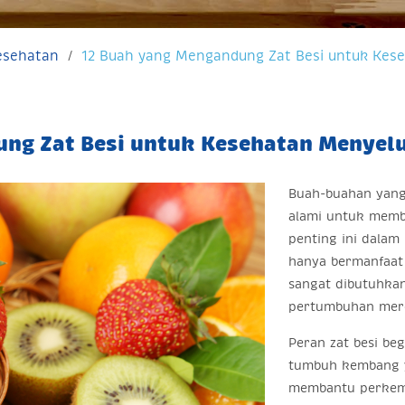
Kesehatan
12 Buah yang Mengandung Zat Besi untuk Kes
ung Zat Besi untuk Kesehatan Menyel
Buah-buahan yang
alami untuk mem
penting ini dalam 
hanya bermanfaat 
sangat dibutuhka
pertumbuhan mer
Peran zat besi be
tumbuh kembang ya
membantu perkem