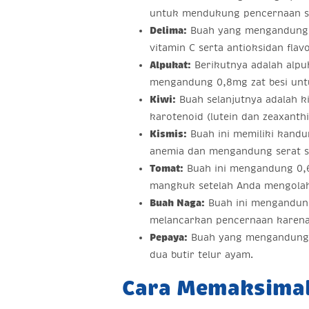
untuk mendukung pencernaan s
Delima:
Buah yang mengandung z
vitamin C serta antioksidan fla
Alpukat:
Berikutnya adalah alpuk
mengandung 0,8mg zat besi untu
Kiwi:
Buah selanjutnya adalah ki
karotenoid (lutein dan zeaxanth
Kismis:
Buah ini memiliki kandu
anemia dan mengandung serat s
Tomat:
Buah ini mengandung 0,6
mangkuk setelah Anda mengola
Buah Naga:
Buah ini mengandung
melancarkan pencernaan karena 
Pepaya:
Buah yang mengandung za
dua butir telur ayam.
Cara Memaksimalk