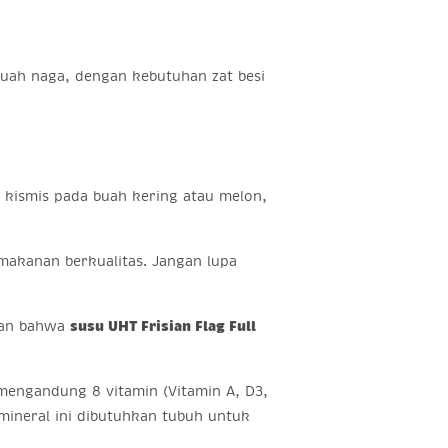
buah naga, dengan kebutuhan zat besi
 kismis pada buah kering atau melon,
akanan berkualitas. Jangan lupa
kan bahwa
susu UHT Frisian Flag Full
engandung 8 vitamin (Vitamin A, D3,
 mineral ini dibutuhkan tubuh untuk