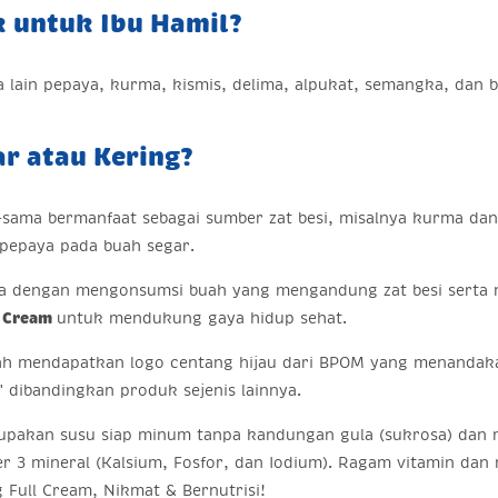
k untuk Ibu Hamil?
a lain pepaya, kurma, kismis, delima, alpukat, semangka, dan 
ar atau Kering?
sama bermanfaat sebagai sumber zat besi, misalnya kurma dan
 pepaya pada buah segar.
da dengan mengonsumsi buah yang mengandung zat besi serta m
l Cream
untuk mendukung gaya hidup sehat.
h mendapatkan logo centang hijau dari BPOM yang menanda
' dibandingkan produk sejenis lainnya.
pakan susu siap minum tanpa kandungan gula (sukrosa) dan m
er 3 mineral (Kalsium, Fosfor, dan Iodium). Ragam vitamin dan
g Full Cream, Nikmat & Bernutrisi!