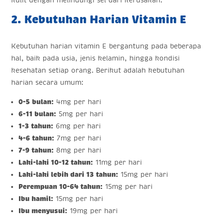
kulit dengan melindungi sel dari kerusakan.
2. Kebutuhan Harian Vitamin E
Kebutuhan harian vitamin E bergantung pada beberapa
hal, baik pada usia, jenis kelamin, hingga kondisi
kesehatan setiap orang. Berikut adalah kebutuhan
harian secara umum:
0-5 bulan:
4mg per hari
6-11 bulan:
5mg per hari
1-3 tahun:
6mg per hari
4-6 tahun:
7mg per hari
7-9 tahun:
8mg per hari
Laki-laki 10-12 tahun:
11mg per hari
Laki-laki lebih dari 13 tahun:
15mg per hari
Perempuan 10-64 tahun:
15mg per hari
Ibu hamil:
15mg per hari
Ibu menyusui:
19mg per hari