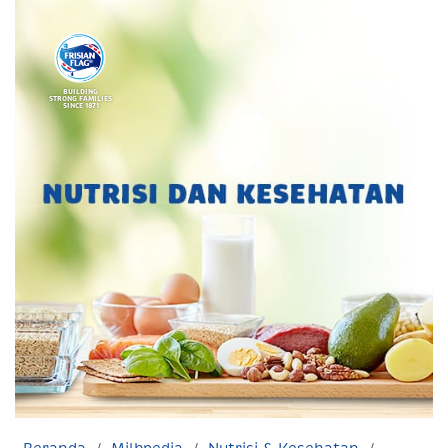
BUILDING
STRONG FAMILIES
SINCE 1871