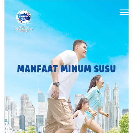
BUILDING
STRONG FAMILIES
SINCE 1871