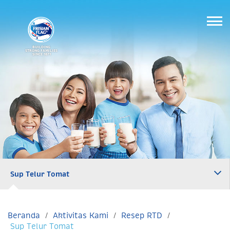
BUILDING
STRONG FAMILIES
SINCE 1871
Sup Telur Tomat
Beranda
Aktivitas Kami
Resep RTD
Sup Telur Tomat