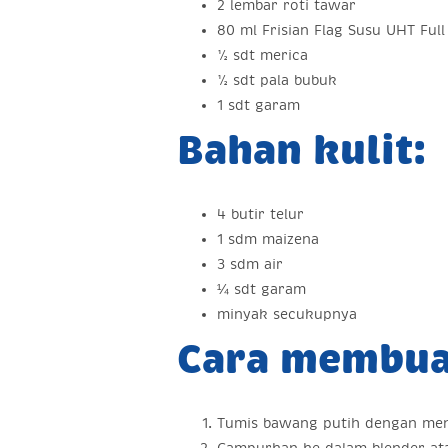
2 lembar roti tawar
80 ml Frisian Flag Susu UHT Ful
½ sdt merica
½ sdt pala bubuk
1 sdt garam
Bahan kulit:
4 butir telur
1 sdm maizena
3 sdm air
¼ sdt garam
minyak secukupnya
Cara membua
Tumis bawang putih dengan men