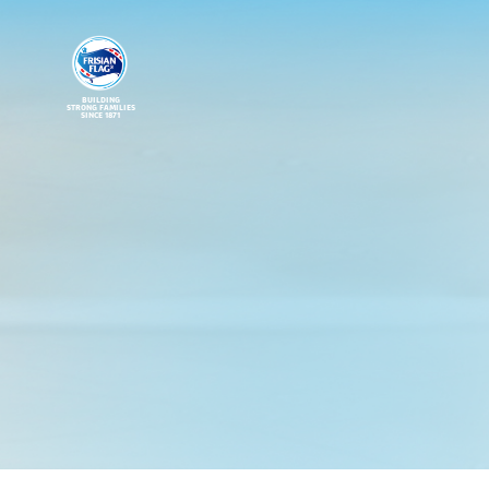
BUILDING
STRONG FAMILIES
SINCE 1871