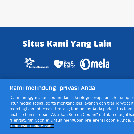
Situs Kami Yang Lain
Kami melindungi privasi Anda
Jl. Raya Bogor KM 5, Pasar Rebo, Ja
Kami menggunakan cookie dan teknologi serupa untuk mempers
Toll Free Layanan 
fitur media sosial, serta menganalisis layanan dan traffic web
membagikan informasi tentang kunjungan Anda pada situs kami d
analitik kami. Tekan "Aktifkan Semua Cookie" untuk melanjutka
"Pengaturan Cookie" untuk mengubah preferensi cookie Anda.
Kebijakan Cookie kami.
Frisian Flag Indonesia is a subsidiary of Royal FrieslandCampina N.V. Copy