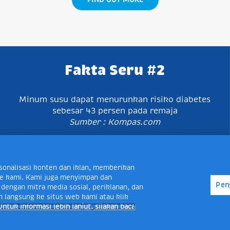
Fakta Seru #2
Minum susu dapat menurunkan risiko diabetes
sebesar 43 persen pada remaja
Sumber : Kompas.com
karta Timur, Indonesia 13760
Map
Telp +62 21 8410945 | P
onalisasi konten dan iklan, memberikan
Peduli Frisian Flag 0-80018-21-406; Senin - Jumat, 08:00 -
site kami. Kami juga menyimpan dan
Pen
layanan.peduli@frieslandcampina.com
engan mitra media sosial, periklanan, dan
n langsung ke situs web kami atau klik
Untuk informasi lebih lanjut, silakan baca
right © 2017. All rights reserved.
Syarat &