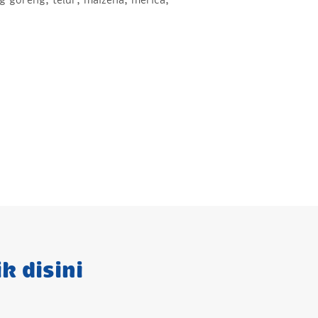
 goreng, telur, maizena, merica,
k disini