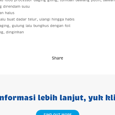
u food processor daging giling, tumisan bawang putih, bawang
ng direndam susu
an halus
lalu buat dadar telur, ulangi hingga habis
aging, gulung lalu bungkus dengan foil
ng, dinginkan
Share
nformasi lebih lanjut, yuk kli
FIND OUT MORE