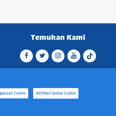
Temukan Kami
O BOX 4074 Jakarta 13760 Indonesia
 16:30 WIB, E-mail:
gaturan Cookie
Aktifkan Semua Cookie
 Ketentuan
Kebijakan Cookie
Pengaturan Cookie
Kebijakan Privasi